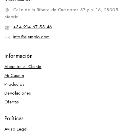
Hebillas
Calle de la Ribera de Curtidores 37 y nº 16, 28005
Martillos
Madrid
Mosquetones
+34 914 67 53 46
Sacabocados
info@ejemplo.com
Tenazas
Hebillas
Información
Hebillas de cabezada
Atención al Cliente
Hebillas de cincha
Mi Cuenta
Hebillas vaqueras
Productos
Hebillas de ación de estribo
Devoluciones
Hebillas de cabezada
Ofertas
Hebillas vaqueras
Hebillas de cincha
Políticas
Hebillas vaqueras
Aviso Legal