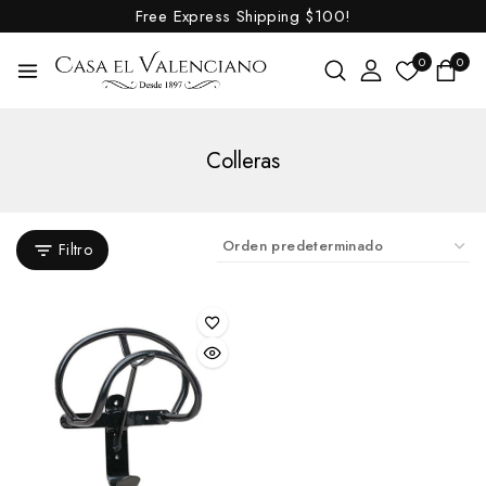
Free Express Shipping
$100!
Enganches
Escofinas
0
0
Espuelas inglesas
Espuelas vaqueras
Colleras
Espuelas western
Espuelines
Esquiladoras
Filtro
Establo, Guadarnés y Pista
Establo
Aspiradores y Repuestos
Bebederos y Repuestos
Carretillas
Cazos medidores
Comederos