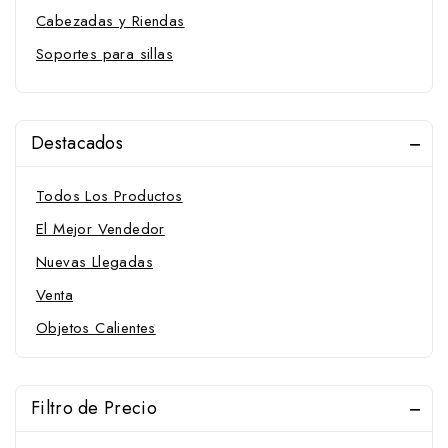
Cabezadas y Riendas
Soportes para sillas
Probadores de Sillas
Soportes
Destacados
Pastores eléctricos
Pista
Todos Los Productos
Estribos Compositi
El Mejor Vendedor
Estribos españoles
Nuevas Llegadas
Estribos ingleses
Venta
Estribos portugueses
Objetos Calientes
Estribos vaqueros
Estribos western
Filtro de Precio
Filetes D Verdum