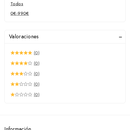
Filetes de anillas
Todos
Filetes doble palillo
0
€
-
990
€
Filetes elevadores
Filetes oliva
Valoraciones
Fundas para sillas de montar
Fustas y trallas
(0)
Gorras camperas
(0)
Guantes de equitación
(0)
Guarnicionería
(0)
Anillas
Asas para baticolas
(0)
Campanillas
Cascabeles
Cuchillas
Información