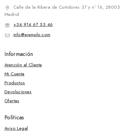
Cabezadas portuguesas
Calle de la Ribera de Curtidores 37 y nº 16, 28005
Cabezadas western
Madrid
Cadenillas
+34 914 67 53 46
Calcetines
info@ejemplo.com
Camisas y polos
Cavalliera-Clásicos
Información
Competición
Atención al Cliente
Campanas protectoras
Mi Cuenta
Carretillas y arcones
Productos
Carros y maletines para herramientas
Devoluciones
Cascabeles y campanas
Ofertas
Cascos de equitación
Cascos Tattini
Políticas
Cavalliera-Clásicos
Aviso Legal
Competición