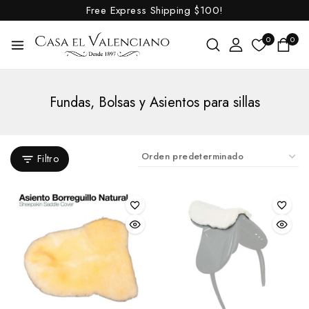
Free Express Shipping
$100!
0
0
Fundas, Bolsas y Asientos para sillas
Filtro
Outlet
Caballo
Abrebocas y Raspadores de muelas
Aciales
Aciones
Agarradores para sillas
Alforjas