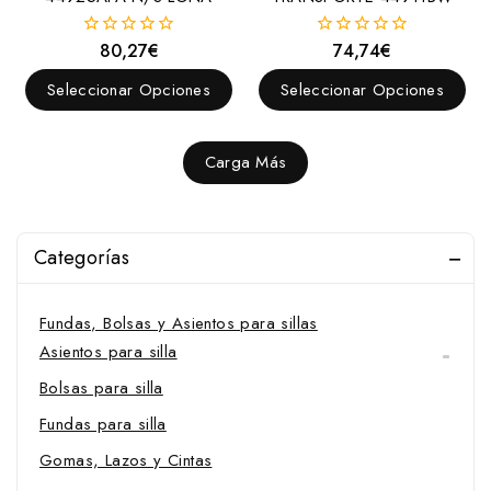
Enganches y Accesorios
Accesorios
80,27
€
74,74
€
0
0
fuera
fuera
Borlajes
de
de
Seleccionar Opciones
Seleccionar Opciones
5
5
Enganches
Enganche
Carga Más
Estribos y Accesorios
Correas
Estribos
Categorías
Tacos
Fundas, Bolsas y Asientos para sillas
Asientos para silla
Bolsas para silla
Fundas para silla
Gomas, Lazos y Cintas