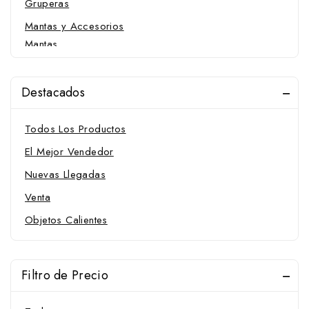
Gruperas
Mantas y Accesorios
Mantas
Mantillas
Martingalas, Gamarras, Pechopetrales y Accesorios
Destacados
Fundas para pechopetral
Todos Los Productos
Gamarras
El Mejor Vendedor
Martingalas y Accesorios
Nuevas Llegadas
Pechopetrales
Venta
Ramales y Accesorios
Amarres
Objetos Calientes
Ramales
Salvacruces
Filtro de Precio
Sudaderos
Trabas