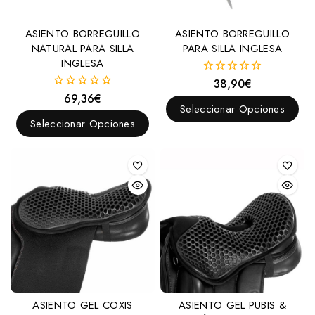
Artículos para medición
ASIENTO BORREGUILLO
ASIENTO BORREGUILLO
Asientos para silla
NATURAL PARA SILLA
PARA SILLA INGLESA
Baticolas
INGLESA
Bocados, Filetes y Accesorios
38,90
€
0
fuera
69,36
€
0
Arandelas
de
Seleccionar Opciones
fuera
5
de
Seleccionar Opciones
Barbadas
5
Bocados
Americanos
Chifney
Coche
Doma
Goyoaga
Hackamore
ASIENTO GEL COXIS
ASIENTO GEL PUBIS &
Menorquines