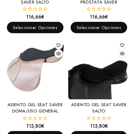
SAVER SALTO
PRÓSTATA SAVER
Pelham
Pessoa
116,66
€
116,66
€
0
0
fuera
fuera
Polo
de
de
Seleccionar Opciones
Seleccionar Opciones
5
5
Portugueses
Raid
Trabalenguas
Trotón
Vaqueros
Western
Filetes
Anilla
ASIENTO GEL SEAT SAVER
ASIENTO GEL SEAT SAVER
DOMA/USO GENERAL
SALTO
D
Elevador
113,80
€
113,80
€
0
0
fuera
fuera
Espátula