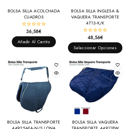
Protectores para muserola
BOLSA SILLA ACOLCHADA
BOLSA SILLA INGLESA &
Protectores
CUADROS
VAQUERA TRANSPORTE
Vendas
4713-K/K
36,58
€
0
Chambones
fuera
48,56
€
0
de
Cinchas y Accesorios
Añadir Al Carrito
fuera
5
de
Seleccionar Opciones
Cinchas
5
Cinchuelos
Protectores para cincha
Sobrecincha
Tensor para cincha
Collares
Conjuntos
Correas
BOLSA SILLA TRANSPORTE
BOLSA SILLA VAQUERA
Cubrecolas
44925AFA-N/S LONA
TRANSPORTE 44911BW