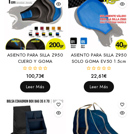
Dar cuerda
Montar
Inglesas
Doble rienda
Una rienda
Menorquinas
ASIENTO PARA SILLA Z950
ASIENTO PARA SILLA Z950
Portuguesas
CUERO Y GOMA
SOLO GOMA EV50 1.5cm
Raid y Biotane
100,73
€
22,61
€
0
0
Vaqueras
fuera
fuera
de
de
Leer Más
Leer Más
Western
5
5
Presentación
Cierrabocas
Falsarienda
Frontaleras