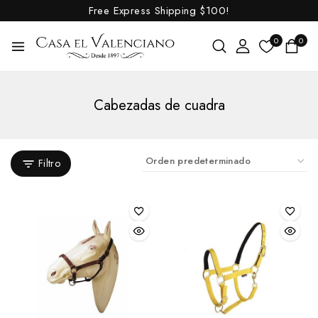
Chifney
Free Express Shipping
$100!
Coche
0
0
Doma
Goyoaga
Cabezadas de cuadra
Hackamore
Menorquines
Pelham
Filtro
Pessoa
Polo
Portugueses
Raid
Trabalenguas
Trotón
Vaqueros