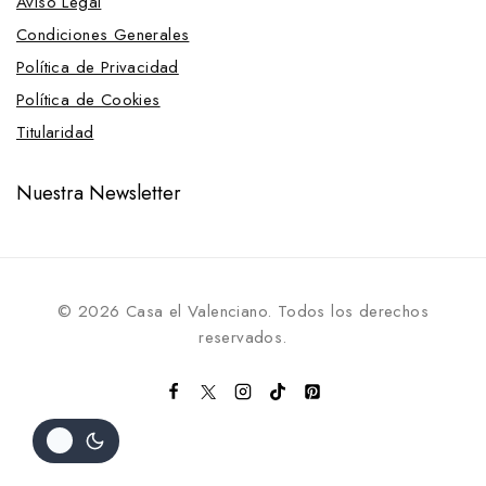
Aviso Legal
Comederos
Condiciones Generales
Competición
Política de Privacidad
Complementos de vestir
Política de Cookies
Complementos de calzado
Titularidad
Complementos de vestir
Protección del jinete
Nuestra Newsletter
Complementos de vestir
Complementos para cincha
Correas
© 2026 Casa el Valenciano. Todos los derechos
Establo, Guadarnés y Pista
reservados.
Comederos
Correas de espuela
Cortesía
Cubrecolas