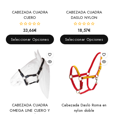
Western
CABEZADA CUADRA
CABEZADA CUADRA
Filetes
CUERO
DASLO NYLON
Anilla
33,66
€
18,57
€
0
0
D
fuera
fuera
de
de
Elevador
Seleccionar Opciones
Seleccionar Opciones
5
5
Espátula
Filete para bocado
Oliva
Palillos
Sprenger
Ganchos Alacrán
Trabalenguas
CABEZADA CUADRA
Cabezada Daslö Roma en
Bozales y Baberos
OMEGA LINE CUERO Y
nylon doble