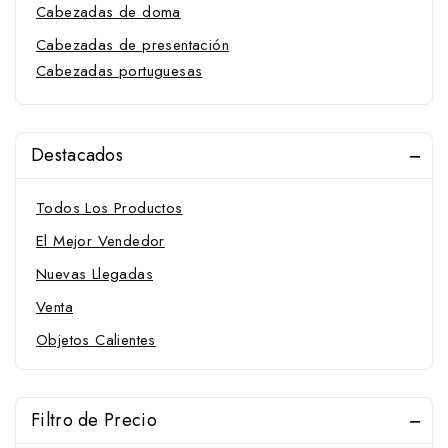
Cabezadas de doma
Cabezadas de presentación
Cabezadas portuguesas
Cabezadas españolas
Cabezadas inglesas
Destacados
Pechopetrales
Cabezadas portuguesas
Todos Los Productos
Cabezadas western
El Mejor Vendedor
Cadenillas
Nuevas Llegadas
Calcetines
Venta
Camisas y polos
Objetos Calientes
Cavalliera-Clásicos
Competición
Filtro de Precio
Campanas protectoras