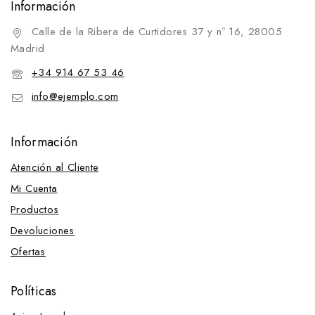
Información
Competición
Cazadoras y chalecos
Calle de la Ribera de Curtidores 37 y nº 16, 28005
Madrid
Inicio
Cepillos y bruzas
+34 914 67 53 46
Cuidado de piel
info@ejemplo.com
pelo y tendones
Varios regalo
Información
Cercados eléctricos
Atención al Cliente
Cincha XpandGirth y repuestos
Mi Cuenta
Cinchas
Productos
Hebillas de cincha
Devoluciones
Cinchas
Ofertas
Cinchuelos
Clavos
Políticas
Colgadores y montureros