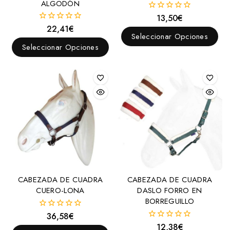
Cabezadas
ALGODÓN
Menorquinas
13,50
€
0
fuera
22,41
€
0
Cabezadas y Accesorios
de
Seleccionar Opciones
fuera
5
Blincas
de
Seleccionar Opciones
5
Cabezadas
Cabezadas Configurables
Cuadra
Dar cuerda
Montar
Inglesas
Doble rienda
Una rienda
CABEZADA DE CUADRA
CABEZADA DE CUADRA
Menorquinas
CUERO-LONA
DASLO FORRO EN
BORREGUILLO
Portuguesas
36,58
€
0
Raid y Biotane
fuera
12,38
€
0