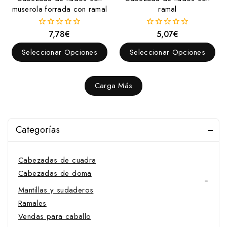
Pechopetrales
muserola forrada con ramal
ramal
Ramales y Accesorios
Amarres
7,78
€
5,07
€
0
0
fuera
fuera
Ramales
de
de
Seleccionar Opciones
Seleccionar Opciones
5
5
Salvacruces
Sudaderos
Carga Más
Trabas
Zaleas
Categorías
Cabezadas
Cabezadas españolas
Cabezadas de cuadra
Cabezadas de doma
Mantillas y sudaderos
Ramales
Vendas para caballo