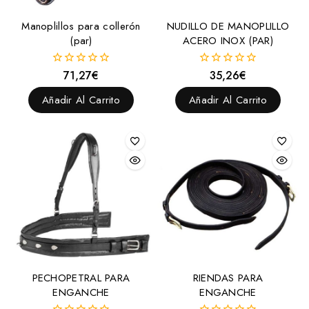
Campanas, vendas y protectores
Manoplillos para collerón
NUDILLO DE MANOPLILLO
Barbadas
(par)
ACERO INOX (PAR)
Campanas
71,27
€
35,26
€
0
0
Muserolas y Accesorios
fuera
fuera
de
de
Protectores para muserola
Añadir Al Carrito
Añadir Al Carrito
5
5
Protectores
Vendas
Chambones
Cinchas y Accesorios
Cinchas
Cinchuelos
Protectores para cincha
Sobrecincha
PECHOPETRAL PARA
RIENDAS PARA
ENGANCHE
ENGANCHE
Tensor para cincha