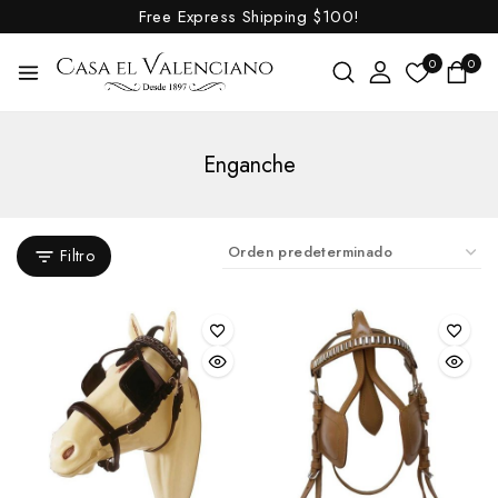
Free Express Shipping
$100!
0
0
Enganche
Filtro
Outlet
Caballo
Abrebocas y Raspadores de muelas