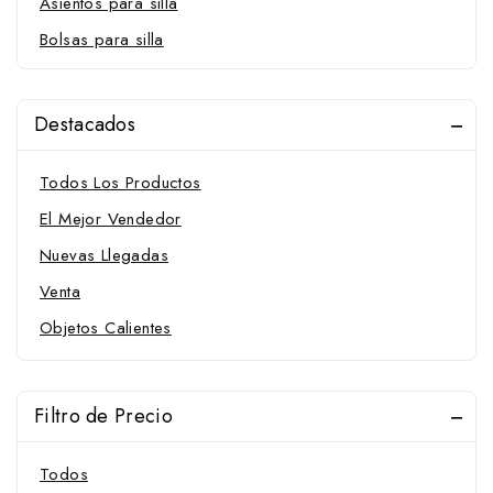
Asientos para silla
Bolsas para silla
Fundas para silla
Gomas, Lazos y Cintas
Destacados
Gruperas
Todos Los Productos
Mantas y Accesorios
Mantas
El Mejor Vendedor
Mantillas
Nuevas Llegadas
Martingalas, Gamarras, Pechopetrales y Accesorios
Venta
Fundas para pechopetral
Objetos Calientes
Gamarras
Martingalas y Accesorios
Filtro de Precio
Pechopetrales
Ramales y Accesorios
Todos
Amarres