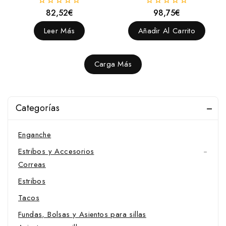
Collares
82,52
€
98,75
€
0
0
fuera
fuera
Conjuntos
de
de
Leer Más
Añadir Al Carrito
5
5
Correas
Cubrecolas
Carga Más
Enganches y Accesorios
Accesorios
Borlajes
Categorías
Enganches
Enganche
Estribos y Accesorios
Correas
Estribos
Tacos
Fundas, Bolsas y Asientos para sillas