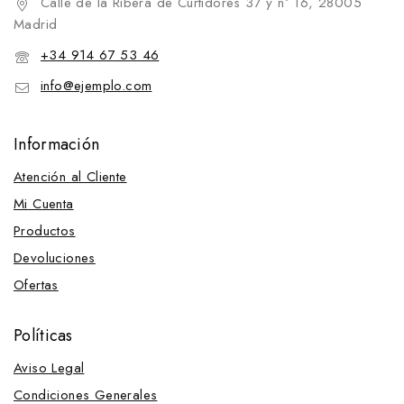
Calle de la Ribera de Curtidores 37 y nº 16, 28005
Cabezadas portuguesas
Madrid
Cabezadas españolas
+34 914 67 53 46
Cabezadas inglesas
info@ejemplo.com
Pechopetrales
Cabezadas portuguesas
Información
Cabezadas western
Atención al Cliente
Cadenillas
Mi Cuenta
Calcetines
Productos
Camisas y polos
Devoluciones
Cavalliera-Clásicos
Ofertas
Competición
Campanas protectoras
Políticas
Carretillas y arcones
Aviso Legal
Carros y maletines para herramientas
Condiciones Generales