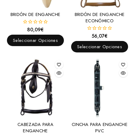
Aciales
BRIDÓN DE ENGANCHE
BRIDÓN DE ENGANCHE
Aciones
ECONÓMICO
Agarradores para sillas
80,09
€
0
fuera
Alforjas
56,07
€
0
de
Seleccionar Opciones
fuera
5
Artículos para medición
de
Seleccionar Opciones
5
Asientos para silla
Baticolas
Bocados, Filetes y Accesorios
Arandelas
Barbadas
Bocados
Americanos
Chifney
CABEZADA PARA
CINCHA PARA ENGANCHE
Coche
ENGANCHE
PVC