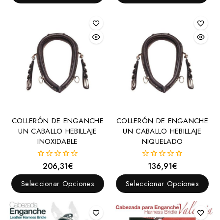
Anilla
D
Elevador
Espátula
Filete para bocado
Oliva
Palillos
COLLERÓN DE ENGANCHE
COLLERÓN DE ENGANCHE
Sprenger
UN CABALLO HEBILLAJE
UN CABALLO HEBILLAJE
INOXIDABLE
NIQUELADO
Ganchos Alacrán
Trabalenguas
206,31
€
136,91
€
0
0
Bozales y Baberos
fuera
fuera
de
de
Seleccionar Opciones
Seleccionar Opciones
5
5
Cabezadas
Menorquinas
Cabezadas y Accesorios