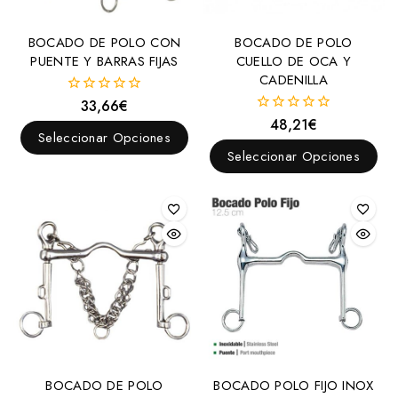
BOCADO DE POLO CON
BOCADO DE POLO
PUENTE Y BARRAS FIJAS
CUELLO DE OCA Y
CADENILLA
33,66
€
0
fuera
48,21
€
0
de
Seleccionar Opciones
fuera
5
de
Seleccionar Opciones
5
BOCADO DE POLO
BOCADO POLO FIJO INOX