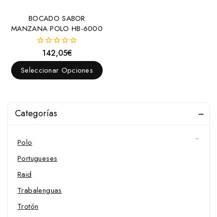
Chifney
BOCADO SABOR
MANZANA POLO HB-6000
Coche
Doma
142,05
€
0
fuera
Goyoaga
de
Seleccionar Opciones
5
Hackamore
Menorquines
Pelham
Categorías
Pessoa
Polo
Portugueses
Raid
Trabalenguas
Trotón