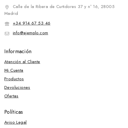
Calle de la Ribera de Curtidores 37 y nº 16, 28005
Vaqueras
Madrid
Western
+34 914 67 53 46
Presentación
info@ejemplo.com
Cierrabocas
Falsarienda
Información
Frontaleras
Atención al Cliente
Fundas para cabezada
Mi Cuenta
Montantes
Productos
Mosqueros
Devoluciones
Muserolas y Accesorios
Ofertas
Fundas para muserola
Muserolas
Políticas
Pilares para muserola
Aviso Legal