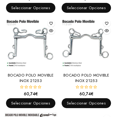
fuera
fuera
de
de
Seleccionar Opciones
Seleccionar Opciones
5
5
BOCADO POLO MOVIBLE
BOCADO POLO MOVIBLE
INOX 21253
INOX 21253
60,74
€
60,74
€
0
0
fuera
fuera
de
de
Seleccionar Opciones
Seleccionar Opciones
5
5