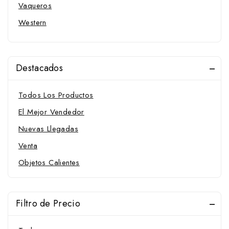
Vaqueros
Western
Filetes
Anilla
Destacados
D
Elevador
Todos Los Productos
Espátula
El Mejor Vendedor
Filete para bocado
Nuevas Llegadas
Oliva
Venta
Palillos
Objetos Calientes
Sprenger
Ganchos Alacrán
Filtro de Precio
Trabalenguas
Bozales y Baberos