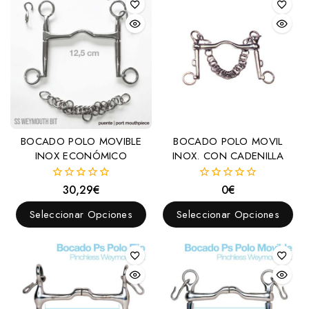
BOCADO POLO MOVIBLE
BOCADO POLO MOVIL
INOX ECONÓMICO
INOX. CON CADENILLA
30,29
€
0
€
0
0
fuera
fuera
de
de
Seleccionar Opciones
Seleccionar Opciones
5
5