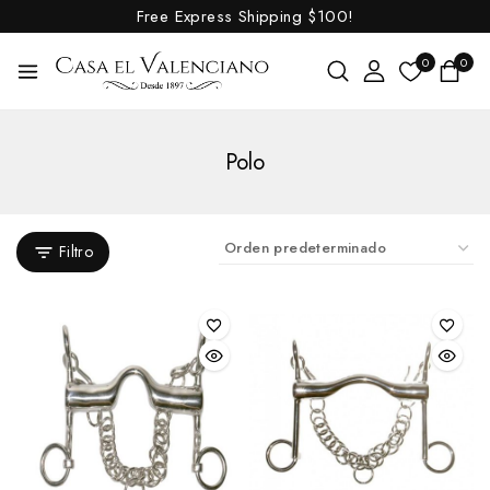
Free Express Shipping
$100!
0
0
Polo
Filtro