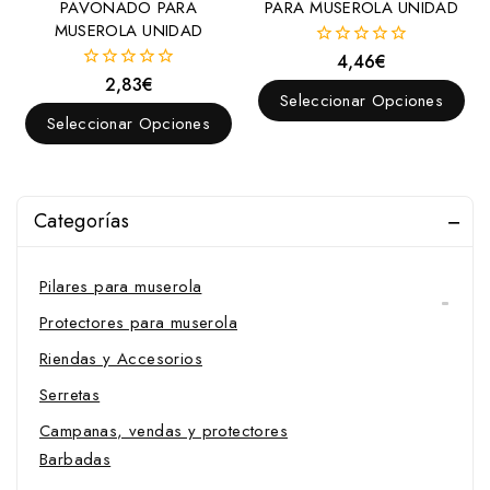
Falsarienda
PAVONADO PARA
PARA MUSEROLA UNIDAD
MUSEROLA UNIDAD
Frontaleras
4,46
€
0
Fundas para cabezada
fuera
2,83
€
0
de
Seleccionar Opciones
fuera
Montantes
5
de
Seleccionar Opciones
5
Mosqueros
Muserolas y Accesorios
Fundas para muserola
Categorías
Muserolas
Pilares para muserola
Protectores para muserola
Riendas y Accesorios
Serretas
Campanas, vendas y protectores
Barbadas