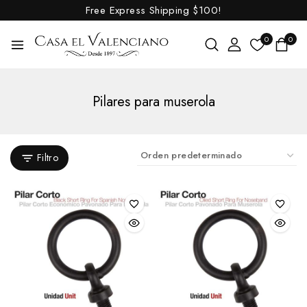
Elevador
Free Express Shipping
$100!
Espátula
0
0
Filete para bocado
Oliva
Palillos
Pilares para muserola
Sprenger
Ganchos Alacrán
Filtro
Trabalenguas
Bozales y Baberos
Cabezadas
Menorquinas
Cabezadas y Accesorios
Blincas
Cabezadas