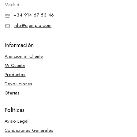
Madrid
Gomas, Lazos y Cintas
+34 914 67 53 46
Gruperas
info@ejemplo.com
Mantas y Accesorios
Mantas
Información
Mantillas
Martingalas, Gamarras, Pechopetrales y Accesorios
Atención al Cliente
Fundas para pechopetral
Mi Cuenta
Gamarras
Productos
Devoluciones
Martingalas y Accesorios
Ofertas
Pechopetrales
Ramales y Accesorios
Políticas
Amarres
Aviso Legal
Ramales
Condiciones Generales
Salvacruces