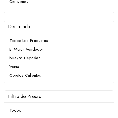
Campanas
Muserolas y Accesorios
Protectores para muserola
Protectores
Destacados
Vendas
Todos Los Productos
Chambones
El Mejor Vendedor
Cinchas y Accesorios
Nuevas Llegadas
Cinchas
Venta
Cinchuelos
Objetos Calientes
Protectores para cincha
Sobrecincha
Tensor para cincha
Filtro de Precio
Collares
Todos
Conjuntos