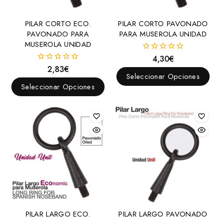
Cabezadas Configurables
Cuadra
PILAR CORTO ECO.
PILAR CORTO PAVONADO
PAVONADO PARA
PARA MUSEROLA UNIDAD
Dar cuerda
MUSEROLA UNIDAD
Montar
4,30
€
0
Inglesas
fuera
2,83
€
0
de
Seleccionar Opciones
Doble rienda
fuera
5
de
Seleccionar Opciones
5
Una rienda
Menorquinas
Portuguesas
Raid y Biotane
Vaqueras
Western
Presentación
Cierrabocas
PILAR LARGO ECO.
PILAR LARGO PAVONADO