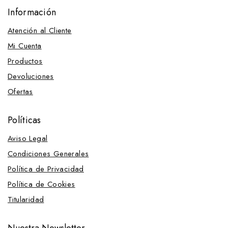
Información
Estribos
Atención al Cliente
Tacos
Mi Cuenta
Fundas, Bolsas y Asientos para sillas
Productos
Asientos para silla
Devoluciones
Bolsas para silla
Ofertas
Fundas para silla
Gomas, Lazos y Cintas
Políticas
Gruperas
Aviso Legal
Mantas y Accesorios
Condiciones Generales
Mantas
Política de Privacidad
Mantillas
Política de Cookies
Martingalas, Gamarras, Pechopetrales y Accesorios
Titularidad
Fundas para pechopetral
Gamarras