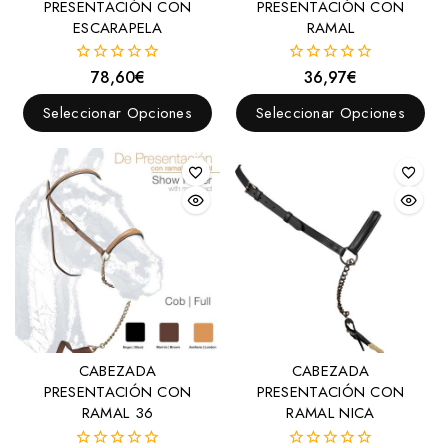
PRESENTACIÓN CON
PRESENTACIÓN CON
Trotón
ESCARAPELA
RAMAL
Vaqueros
78,60
€
36,97
€
0
0
Western
fuera
fuera
de
de
Seleccionar Opciones
Seleccionar Opciones
Filetes
5
5
Anilla
D
Elevador
Espátula
Filete para bocado
Oliva
Palillos
CABEZADA
CABEZADA
Sprenger
PRESENTACIÓN CON
PRESENTACIÓN CON
Ganchos Alacrán
RAMAL 36
RAMAL NICA
Trabalenguas