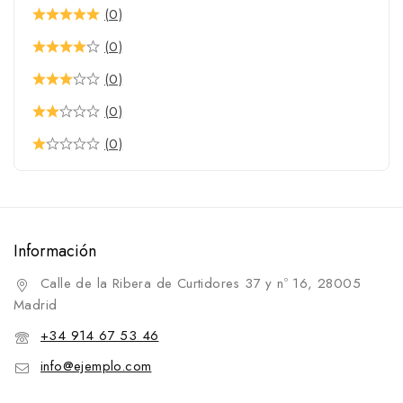
Cinchuelos
(0)
Protectores para cincha
(0)
Sobrecincha
(0)
Tensor para cincha
(0)
Collares
(0)
Conjuntos
Correas
Cubrecolas
Enganches y Accesorios
Información
Accesorios
Calle de la Ribera de Curtidores 37 y nº 16, 28005
Borlajes
Madrid
Enganches
+34 914 67 53 46
Enganche
info@ejemplo.com
Estribos y Accesorios
Correas