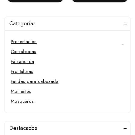
Portuguesas
Raid y Biotane
Vaqueras
Categorías
Western
Presentación
Cierrabocas
Falsarienda
Frontaleras
Fundas para cabezada
Montantes
Mosqueros
Muserolas y Accesorios
Fundas para muserola
Destacados
Muserolas