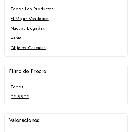
Pilares para muserola
Todos Los Productos
Protectores para muserola
El Mejor Vendedor
Riendas y Accesorios
Nuevas Llegadas
Serretas
Venta
Campanas, vendas y protectores
Objetos Calientes
Barbadas
Campanas
Muserolas y Accesorios
Filtro de Precio
Protectores para muserola
Todos
Protectores
0
€
-
990
€
Vendas
Chambones
Cinchas y Accesorios
Valoraciones
Cinchas