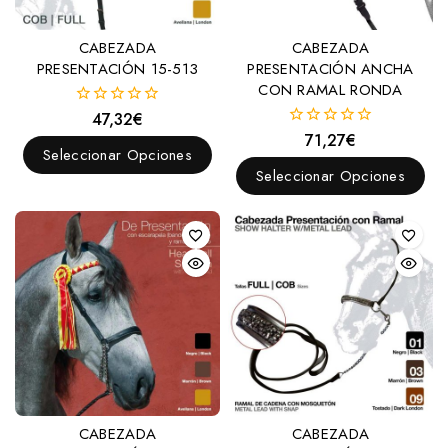
Bocados
Americanos
CABEZADA
CABEZADA
PRESENTACIÓN 15-513
PRESENTACIÓN ANCHA
Chifney
CON RAMAL RONDA
Coche
47,32
€
0
fuera
Doma
71,27
€
0
de
Seleccionar Opciones
fuera
5
Goyoaga
de
Seleccionar Opciones
5
Hackamore
Menorquines
Pelham
Pessoa
Polo
Portugueses
Raid
CABEZADA
CABEZADA
Trabalenguas