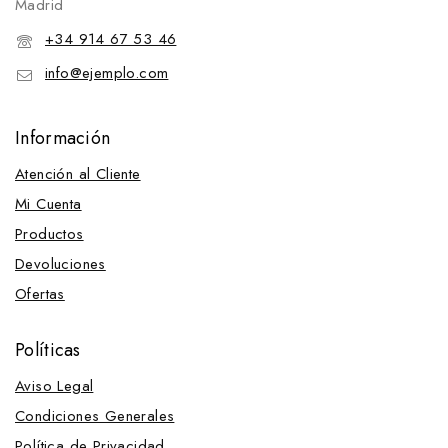
Madrid
Productos para Higiene y Limpieza
Arpon
+34 914 67 53 46
Carr&Day
info@ejemplo.com
Convital
Información
Effol & Effax
Productos Zaldi
Atención al Cliente
Thermaflex
Mi Cuenta
Productos
Umbría
Devoluciones
Unika
Ofertas
Vetnova
Zotal
Políticas
Pulsómetros y Termómetros
Aviso Legal
Unika
Condiciones Generales
Decoración
Política de Privacidad