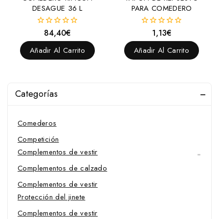
DESAGUE 36 L
PARA COMEDERO
Cincha XpandGirth y repuestos
Cinchas
84,40
€
1,13
€
0
0
fuera
fuera
Hebillas de cincha
de
de
Añadir Al Carrito
Añadir Al Carrito
5
5
Cinchas
Cinchuelos
Clavos
Categorías
Colgadores y montureros
Comederos
Competición
Complementos de vestir
Complementos de calzado
Complementos de vestir
Protección del jinete
Complementos de vestir