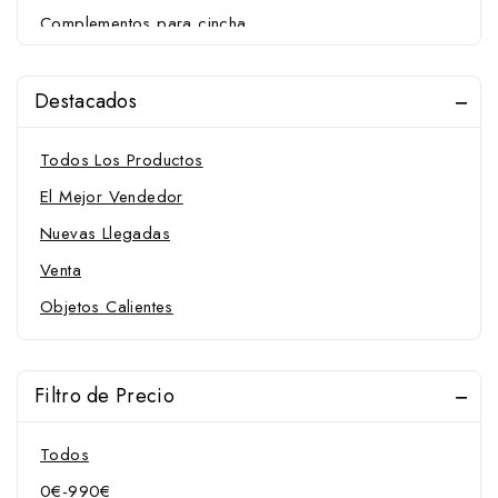
Complementos para cincha
Correas
Establo, Guadarnés y Pista
Destacados
Comederos
Correas de espuela
Todos Los Productos
Cortesía
El Mejor Vendedor
Cubrecolas
Nuevas Llegadas
Cuchillas
Venta
Cuidado de los cascos
Objetos Calientes
Cuidado de piel
pelo y tendones
Suplementos alimenticios y recompensas
Filtro de Precio
Cuidado de piel
pelo y tendones
Todos
Varios regalo
0
€
-
990
€