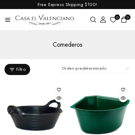
Free Express Shipping
$100!
Protectores
Vendas
0
0
Chambones
Cinchas y Accesorios
Comederos
Cinchas
Cinchuelos
Protectores para cincha
Filtro
Sobrecincha
Tensor para cincha
Collares
Conjuntos
Correas
Cubrecolas
Enganches y Accesorios