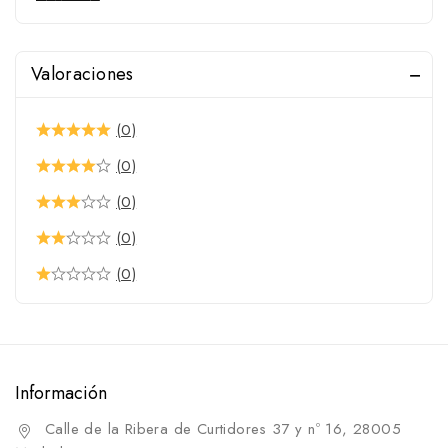
Cuidado del cuero
Inicio
Valoraciones
Cuidados y Salud
Accesorios para limpieza
Almohazas y Esponjas
(0)
Brochas
(0)
Bruzas
(0)
Cajas para limpieza
(0)
Cepillos
(0)
Limpiacascos
Limpiasudor
Peines
Información
Carr&Day
Esquiladoras y Repuestos
Calle de la Ribera de Curtidores 37 y nº 16, 28005