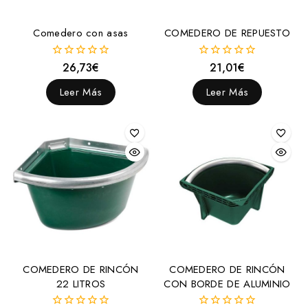
Accesorios
Comedero con asas
COMEDERO DE REPUESTO
Borlajes
Enganches
26,73
€
21,01
€
0
0
Enganche
fuera
fuera
de
de
Leer Más
Leer Más
Estribos y Accesorios
5
5
Correas
Estribos
Tacos
Fundas, Bolsas y Asientos para sillas
Asientos para silla
Bolsas para silla
Fundas para silla
COMEDERO DE RINCÓN
COMEDERO DE RINCÓN
Gomas, Lazos y Cintas
22 LITROS
CON BORDE DE ALUMINIO
Gruperas