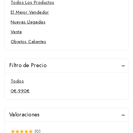
Todos Los Productos
Americanos
El Mejor Vendedor
Chifney
Nuevas Llegadas
Coche
Venta
Doma
Objetos Calientes
Goyoaga
Hackamore
Menorquines
Filtro de Precio
Pelham
Todos
Pessoa
0
€
-
990
€
Polo
Portugueses
Raid
Valoraciones
Trabalenguas
(0)
Trotón