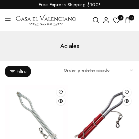
Free Express Shipping
$100!
0
0
Aciales
Filtro