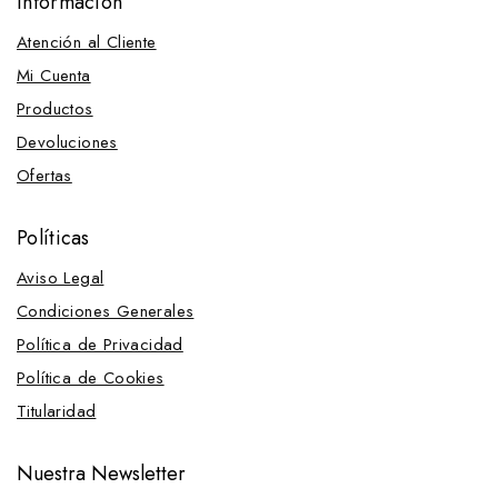
Información
Bozales y Baberos
Atención al Cliente
Cabezadas
Menorquinas
Mi Cuenta
Cabezadas y Accesorios
Productos
Blincas
Devoluciones
Cabezadas
Ofertas
Cabezadas Configurables
Políticas
Cuadra
Dar cuerda
Aviso Legal
Condiciones Generales
Montar
Inglesas
Política de Privacidad
Doble rienda
Política de Cookies
Una rienda
Titularidad
Menorquinas
Nuestra Newsletter
Portuguesas