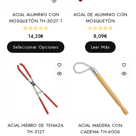
ACIAL ALUMINIO CON
ACIAL DE ALUMINIO CON
MOSQUETÓN TH-5027-1
MOSQUETÓN
14,35
€
8,09
€
0
0
fuera
fuera
de
de
Seleccionar Opciones
Leer Más
5
5
ACIAL HIERRO DE TENAZA
ACIAL MADERA CON
TH-3127
CADENA TH-6006