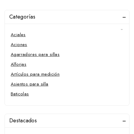
Outlet
Categorías
Caballo
Abrebocas y Raspadores de muelas
Aciales
Aciones
Agarradores para sillas
Alforjas
Artículos para medición
Asientos para silla
Baticolas
Bocados, Filetes y Accesorios
Arandelas
Destacados
Barbadas
Bocados