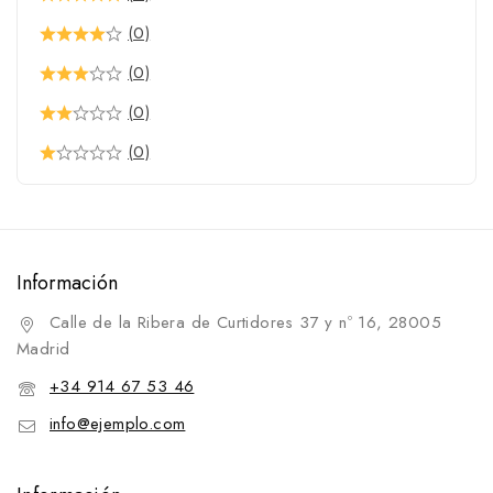
(0)
Vaqueros
Western
(0)
Filetes
(0)
Anilla
(0)
D
Elevador
Espátula
Información
Filete para bocado
Oliva
Calle de la Ribera de Curtidores 37 y nº 16, 28005
Madrid
Palillos
+34 914 67 53 46
Sprenger
info@ejemplo.com
Ganchos Alacrán
Trabalenguas