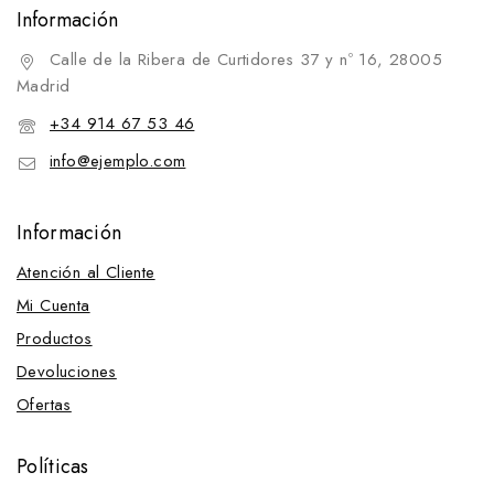
Espuelas inglesas
Información
Espuelas vaqueras
Calle de la Ribera de Curtidores 37 y nº 16, 28005
Espuelas western
Madrid
Espuelines
+34 914 67 53 46
Esquiladoras
info@ejemplo.com
Establo, Guadarnés y Pista
Establo
Información
Aspiradores y Repuestos
Atención al Cliente
Bebederos y Repuestos
Mi Cuenta
Carretillas
Productos
Cazos medidores
Devoluciones
Comederos
Ofertas
Escaleras
Políticas
Heneras