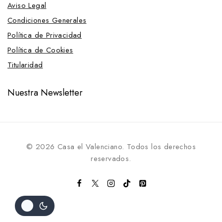
Aviso Legal
Palas, Rastrillos y Recogedores
Condiciones Generales
Redes para paja
Política de Privacidad
Verjas, Puertas y Cerrojos para establo
Política de Cookies
Guadarnés
Titularidad
Porta Arneses
Cabezadas y Riendas
Nuestra Newsletter
Cascos
Colleras
Sillas
Colgadores
© 2026 Casa el Valenciano. Todos los derechos
reservados.
Expositores
Guadarnés Arcón
Cabezadas y Riendas
Soportes para sillas