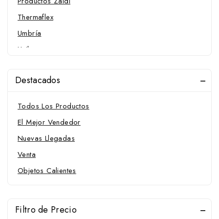
Productos Zaldi
Thermaflex
Umbría
Unika
Vetnova
Destacados
Zotal
Pulsómetros y Termómetros
Todos Los Productos
Unika
El Mejor Vendedor
Decoración
Nuevas Llegadas
Destacado Caballo
Venta
Destacado Caballo
Objetos Calientes
Cuadra
Destacados
Destacados
Filtro de Precio
Montar