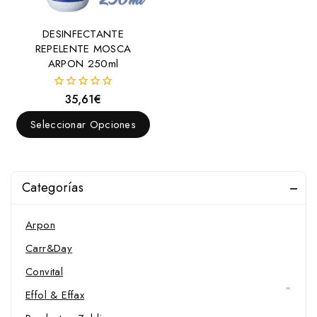
Bruzas
DESINFECTANTE
Cajas para limpieza
REPELENTE MOSCA
ARPON 250ml
Cepillos
Limpiacascos
35,61
€
0
fuera
Limpiasudor
de
Seleccionar Opciones
5
Peines
Carr&Day
Esquiladoras y Repuestos
Categorías
Productos para Higiene y Limpieza
Arpon
Carr&Day
Convital
Effol & Effax