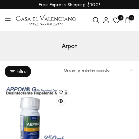
Cortesía
Free Express Shipping
$100!
Cubrecolas
0
0
Cuchillas
Cuidado de los cascos
Cuidado de piel
Arpon
pelo y tendones
Suplementos alimenticios y recompensas
Cuidado de piel
Filtro
pelo y tendones
Varios regalo
Cuidado del cuero
Inicio
Cuidados y Salud
Accesorios para limpieza
Almohazas y Esponjas
Brochas