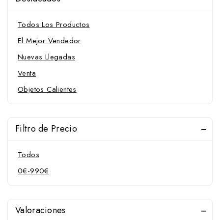
Pilares para muserola
Protectores para muserola
Todos Los Productos
Riendas y Accesorios
El Mejor Vendedor
Serretas
Nuevas Llegadas
Campanas, vendas y protectores
Venta
Barbadas
Objetos Calientes
Campanas
Muserolas y Accesorios
Protectores para muserola
Filtro de Precio
Protectores
Todos
Vendas
0
€
-
990
€
Chambones
Cinchas y Accesorios
Cinchas
Valoraciones
Cinchuelos