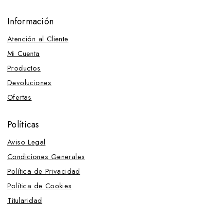
Estribos
Información
Tacos
Atención al Cliente
Fundas, Bolsas y Asientos para sillas
Mi Cuenta
Asientos para silla
Productos
Bolsas para silla
Devoluciones
Fundas para silla
Ofertas
Gomas, Lazos y Cintas
Gruperas
Políticas
Mantas y Accesorios
Aviso Legal
Mantas
Condiciones Generales
Mantillas
Política de Privacidad
Martingalas, Gamarras, Pechopetrales y Accesorios
Política de Cookies
Fundas para pechopetral
Titularidad
Gamarras