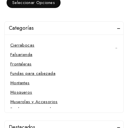
de
Seleccionar Opciones
5
Raid y Biotane
Vaqueras
Western
Categorías
Presentación
Cierrabocas
Falsarienda
Frontaleras
Fundas para cabezada
Montantes
Mosqueros
Muserolas y Accesorios
Fundas para muserola
Muserolas
Destacados