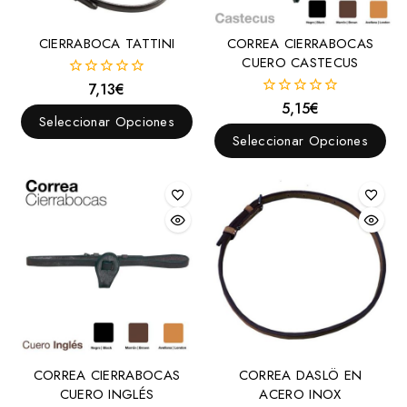
Trotón
Vaqueros
CIERRABOCA TATTINI
CORREA CIERRABOCAS
CUERO CASTECUS
Western
7,13
€
0
Filetes
fuera
5,15
€
0
de
Anilla
Seleccionar Opciones
fuera
5
de
Seleccionar Opciones
D
5
Elevador
Espátula
Filete para bocado
Oliva
Palillos
Sprenger
Ganchos Alacrán
CORREA CIERRABOCAS
CORREA DASLÖ EN
Trabalenguas
CUERO INGLÉS
ACERO INOX