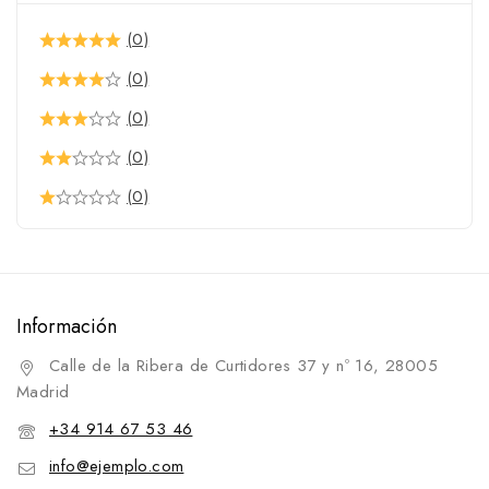
Protectores para cincha
(0)
Sobrecincha
(0)
Tensor para cincha
(0)
Collares
(0)
Conjuntos
(0)
Correas
Cubrecolas
Enganches y Accesorios
Accesorios
Información
Borlajes
Calle de la Ribera de Curtidores 37 y nº 16, 28005
Enganches
Madrid
Enganche
+34 914 67 53 46
Estribos y Accesorios
info@ejemplo.com
Correas