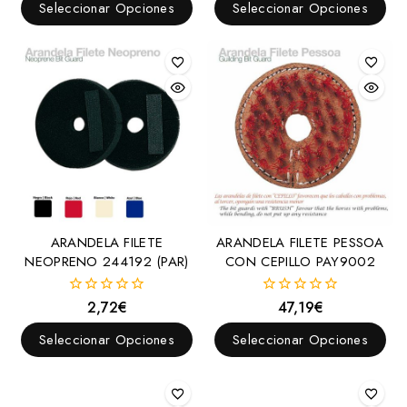
de
de
Seleccionar Opciones
Seleccionar Opciones
5
5
ARANDELA FILETE
ARANDELA FILETE PESSOA
NEOPRENO 244192 (PAR)
CON CEPILLO PAY9002
2,72
€
47,19
€
0
0
fuera
fuera
de
de
Seleccionar Opciones
Seleccionar Opciones
5
5