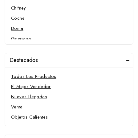
Chifney
Coche
Doma
Goyoaga
Hackamore
Menorquines
Destacados
Pelham
Todos Los Productos
Pessoa
El Mejor Vendedor
Polo
Nuevas Llegadas
Portugueses
Venta
Raid
Objetos Calientes
Trabalenguas
Trotón