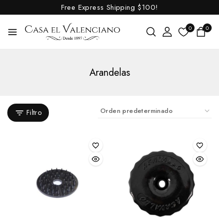
Free Express Shipping
$100!
0
0
Arandelas
Filtro