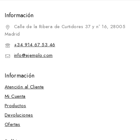
Cabezadas
Menorquinas
Información
Cabezadas y Accesorios
Calle de la Ribera de Curtidores 37 y nº 16, 28005
Blincas
Madrid
Cabezadas
+34 914 67 53 46
Cabezadas Configurables
info@ejemplo.com
Cuadra
Dar cuerda
Información
Montar
Atención al Cliente
Inglesas
Mi Cuenta
Doble rienda
Productos
Una rienda
Devoluciones
Menorquinas
Ofertas
Portuguesas
Raid y Biotane