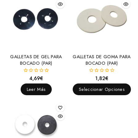
GALLETAS DE GEL PARA
GALLETAS DE GOMA PARA
BOCADO (PAR)
BOCADO (PAR)
4,69
€
1,82
€
0
0
fuera
fuera
de
de
Leer Más
Seleccionar Opciones
5
5