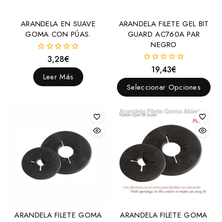
ARANDELA EN SUAVE
ARANDELA FILETE GEL BIT
GOMA CON PÚAS.
GUARD AC760A PAR
NEGRO
3,28
€
0
fuera
19,43
€
0
de
Leer Más
fuera
5
de
Seleccionar Opciones
5
ARANDELA FILETE GOMA
ARANDELA FILETE GOMA