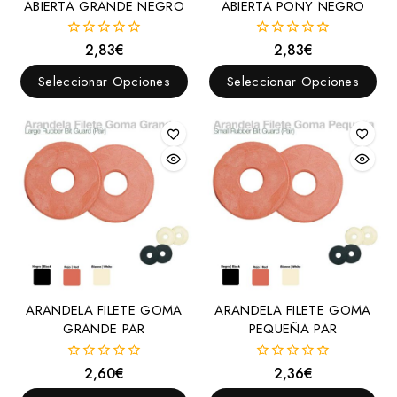
ABIERTA GRANDE NEGRO
ABIERTA PONY NEGRO
2,83
€
2,83
€
0
0
fuera
fuera
de
de
Seleccionar Opciones
Seleccionar Opciones
5
5
ARANDELA FILETE GOMA
ARANDELA FILETE GOMA
GRANDE PAR
PEQUEÑA PAR
2,60
€
2,36
€
0
0
fuera
fuera