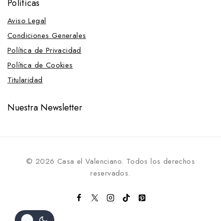
Políticas
Vaqueras
Aviso Legal
Western
Condiciones Generales
Presentación
Política de Privacidad
Cierrabocas
Política de Cookies
Falsarienda
Titularidad
Frontaleras
Nuestra Newsletter
Fundas para cabezada
Montantes
Mosqueros
Muserolas y Accesorios
© 2026 Casa el Valenciano. Todos los derechos
Fundas para muserola
reservados.
Muserolas
Pilares para muserola