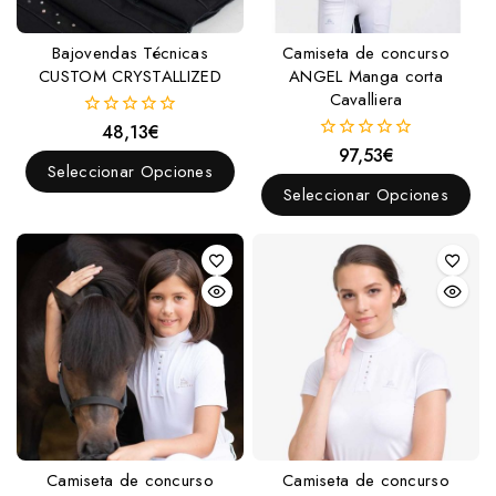
Dar cuerda
Montar
Bajovendas Técnicas
Camiseta de concurso
Inglesas
CUSTOM CRYSTALLIZED
ANGEL Manga corta
Doble rienda
Cavalliera
48,13
€
Una rienda
0
fuera
97,53
€
0
de
Menorquinas
Seleccionar Opciones
fuera
5
de
Seleccionar Opciones
Portuguesas
5
Raid y Biotane
Vaqueras
Western
Presentación
Cierrabocas
Falsarienda
Frontaleras
Camiseta de concurso
Camiseta de concurso