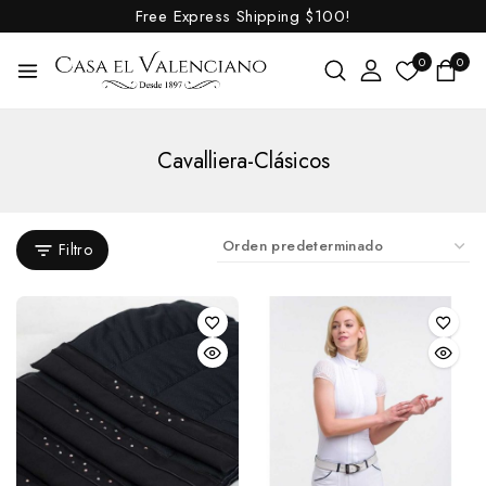
Filete para bocado
Free Express Shipping
$100!
Oliva
0
0
Palillos
Sprenger
Ganchos Alacrán
Cavalliera-Clásicos
Trabalenguas
Bozales y Baberos
Filtro
Cabezadas
Menorquinas
Cabezadas y Accesorios
Blincas
Cabezadas
Cabezadas Configurables
Cuadra