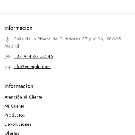
Complementos para cincha
Correas
Establo, Guadarnés y Pista
Información
Comederos
Calle de la Ribera de Curtidores 37 y nº 16, 28005
Correas de espuela
Madrid
Cortesía
+34 914 67 53 46
Cubrecolas
info@ejemplo.com
Cuchillas
Cuidado de los cascos
Información
Cuidado de piel
Atención al Cliente
pelo y tendones
Mi Cuenta
Suplementos alimenticios y recompensas
Productos
Cuidado de piel
Devoluciones
pelo y tendones
Varios regalo
Ofertas