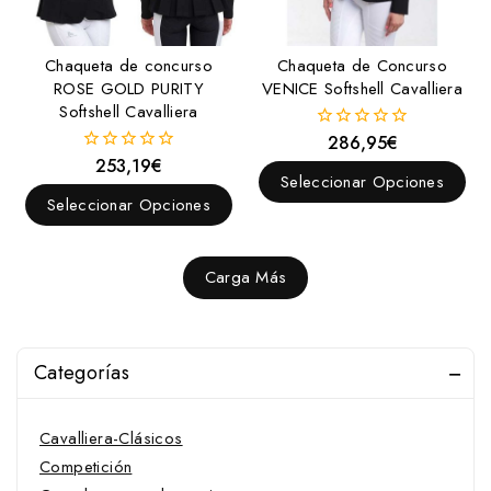
Cabezadas western
Cadenillas
Chaqueta de concurso
Chaqueta de Concurso
ROSE GOLD PURITY
VENICE Softshell Cavalliera
Calcetines
Softshell Cavalliera
Camisas y polos
286,95
€
0
Cavalliera-Clásicos
fuera
253,19
€
0
de
Seleccionar Opciones
fuera
Competición
5
de
Seleccionar Opciones
5
Campanas protectoras
Carretillas y arcones
Carga Más
Carros y maletines para herramientas
Cascabeles y campanas
Categorías
Cascos de equitación
Cascos Tattini
Cavalliera-Clásicos
Competición