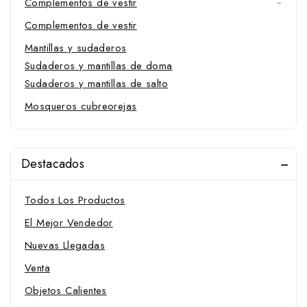
Complementos de vestir
Complementos de vestir
Mantillas y sudaderos
Sudaderos y mantillas de doma
Sudaderos y mantillas de salto
Mosqueros cubreorejas
Vendas para caballo
Cavalliera-Masterpieces
Destacados
Competición
Cazadoras y chalecos
Todos Los Productos
Inicio
El Mejor Vendedor
Cepillos y bruzas
Nuevas Llegadas
Cuidado de piel
pelo y tendones
Venta
Varios regalo
Objetos Calientes