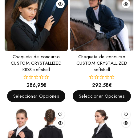
Mantas y Accesorios
Mantas
Mantillas
Martingalas, Gamarras, Pechopetrales y Accesorios
Fundas para pechopetral
Gamarras
Chaqueta de concurso
Chaqueta de concurso
Martingalas y Accesorios
CUSTOM CRYSTALLIZED
CUSTOM CRYSTALLIZED
KIDS softshell
softshell
Pechopetrales
Ramales y Accesorios
286,95
€
292,58
€
0
0
fuera
fuera
Amarres
de
de
Seleccionar Opciones
Seleccionar Opciones
5
5
Ramales
Salvacruces
Sudaderos
Trabas