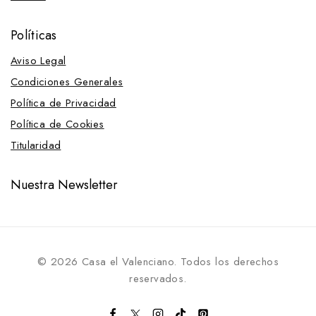
Cuidado del cuero
Políticas
Inicio
Cuidados y Salud
Aviso Legal
Accesorios para limpieza
Condiciones Generales
Almohazas y Esponjas
Política de Privacidad
Brochas
Política de Cookies
Bruzas
Titularidad
Cajas para limpieza
Nuestra Newsletter
Cepillos
Limpiacascos
Limpiasudor
Peines
© 2026 Casa el Valenciano. Todos los derechos
reservados.
Carr&Day
Esquiladoras y Repuestos