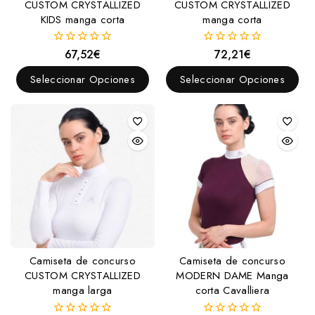
Fundas para cabezada
CUSTOM CRYSTALLIZED
CUSTOM CRYSTALLIZED
KIDS manga corta
manga corta
Montantes
Mosqueros
67,52
€
72,21
€
0
0
fuera
fuera
Muserolas y Accesorios
de
de
Seleccionar Opciones
Seleccionar Opciones
Fundas para muserola
5
5
Muserolas
Pilares para muserola
Protectores para muserola
Riendas y Accesorios
Serretas
Campanas, vendas y protectores
Barbadas
Camiseta de concurso
Camiseta de concurso
Campanas
CUSTOM CRYSTALLIZED
MODERN DAME Manga
manga larga
corta Cavalliera
Muserolas y Accesorios
Protectores para muserola