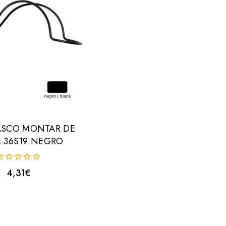
ASCO MONTAR DE
 36S19 NEGRO
4,31
€
uera
e