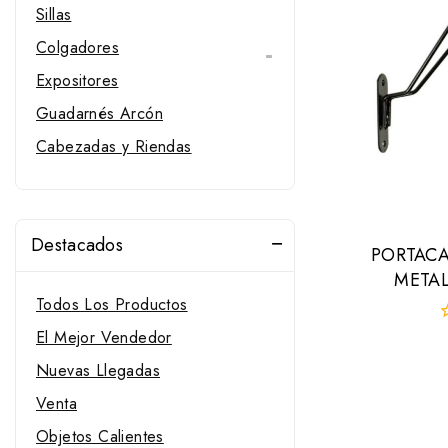
Sillas
Colgadores
Expositores
Guadarnés Arcón
Cabezadas y Riendas
Soportes para sillas
Probadores de Sillas
Destacados
Soportes
PORTAC
Pastores eléctricos
METAL
Todos Los Productos
Pista
El Mejor Vendedor
0
Estribos Compositi
f
Nuevas Llegadas
d
Estribos españoles
5
Venta
Estribos ingleses
Objetos Calientes
Estribos portugueses