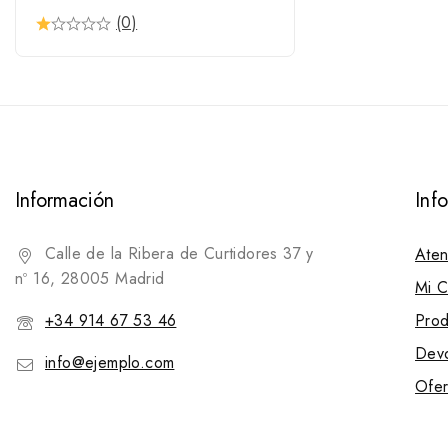
Asas para baticolas
(0)
Campanillas
Cascabeles
Cuchillas
Hebillas
Martillos
Información
Inf
Mosquetones
Sacabocados
Calle de la Ribera de Curtidores 37 y
Aten
Tenazas
nº 16, 28005 Madrid
Mi C
Hebillas
+34 914 67 53 46
Prod
Hebillas de cabezada
Devo
Hebillas de cincha
info@ejemplo.com
Ofer
Hebillas vaqueras
Hebillas de ación de estribo