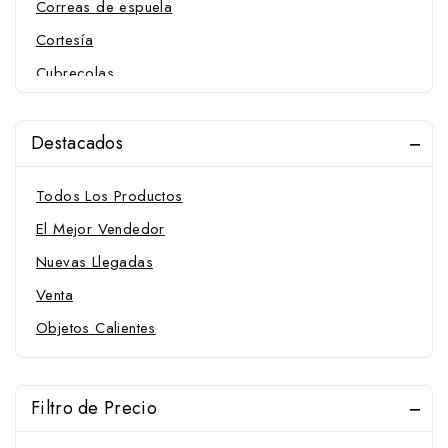
Correas de espuela
Cortesía
Cubrecolas
Cuchillas
Cuidado de los cascos
Destacados
Cuidado de piel
pelo y tendones
Todos Los Productos
Suplementos alimenticios y recompensas
El Mejor Vendedor
Cuidado de piel
Nuevas Llegadas
pelo y tendones
Venta
Varios regalo
Objetos Calientes
Cuidado del cuero
Inicio
Cuidados y Salud
Filtro de Precio
Accesorios para limpieza
Almohazas y Esponjas