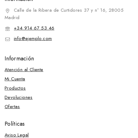
Effol & Effax
Calle de la Ribera de Curtidores 37 y nº 16, 28005
Productos Zaldi
Madrid
Thermaflex
+34 914 67 53 46
Umbría
info@ejemplo.com
Unika
Vetnova
Información
Zotal
Atención al Cliente
Pulsómetros y Termómetros
Mi Cuenta
Unika
Productos
Decoración
Devoluciones
Destacado Caballo
Ofertas
Destacado Caballo
Cuadra
Políticas
Destacados
Aviso Legal
Destacados