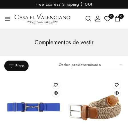
Free Express Shipping
$100!
Mosqueros cubreorejas
Vendas para caballo
0
0
Cavalliera-Masterpieces
Competición
Cazadoras y chalecos
Complementos de vestir
Inicio
Cepillos y bruzas
Cuidado de piel
Filtro
pelo y tendones
Varios regalo
Cercados eléctricos
Cincha XpandGirth y repuestos
Cinchas
Hebillas de cincha
Cinchas