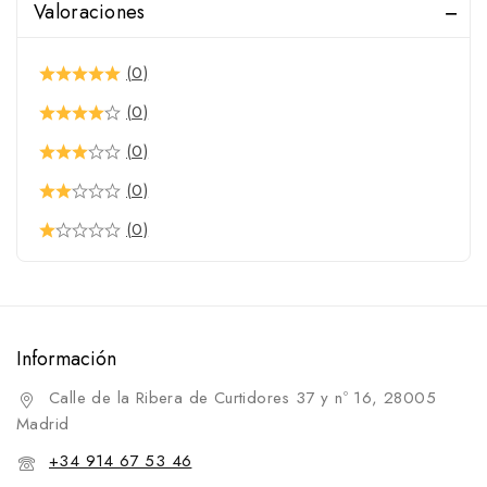
Valoraciones
Presentación
Cierrabocas
(0)
Falsarienda
(0)
Frontaleras
(0)
Fundas para cabezada
(0)
Montantes
(0)
Mosqueros
Muserolas y Accesorios
Fundas para muserola
Muserolas
Información
Pilares para muserola
Calle de la Ribera de Curtidores 37 y nº 16, 28005
Protectores para muserola
Madrid
Riendas y Accesorios
+34 914 67 53 46
Serretas