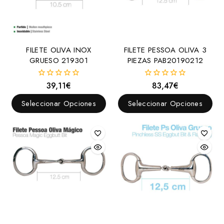
Aciales
Aciones
Agarradores para sillas
FILETE OLIVA INOX
FILETE PESSOA OLIVA 3
Alforjas
GRUESO 219301
PIEZAS PAB20190212
Artículos para medición
39,11
€
83,47
€
0
0
Asientos para silla
fuera
fuera
de
de
Seleccionar Opciones
Seleccionar Opciones
Baticolas
5
5
Bocados, Filetes y Accesorios
Arandelas
Barbadas
Bocados
Americanos
Chifney
Coche