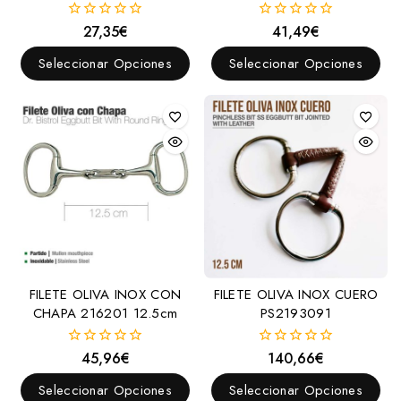
27,35
€
41,49
€
0
0
fuera
fuera
de
de
Seleccionar Opciones
Seleccionar Opciones
5
5
FILETE OLIVA INOX CON
FILETE OLIVA INOX CUERO
CHAPA 216201 12.5cm
PS2193091
45,96
€
140,66
€
0
0
fuera
fuera
de
de
Seleccionar Opciones
Seleccionar Opciones
5
5