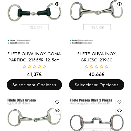
FILETE OLIVA INOX GOMA
FILETE OLIVA INOX
PARTIDO 21555R 12.5cm
GRUESO 21930
41,37
€
40,66
€
0
0
fuera
fuera
de
de
Seleccionar Opciones
Seleccionar Opciones
5
5
Outlet
Caballo
Abrebocas y Raspadores de muelas