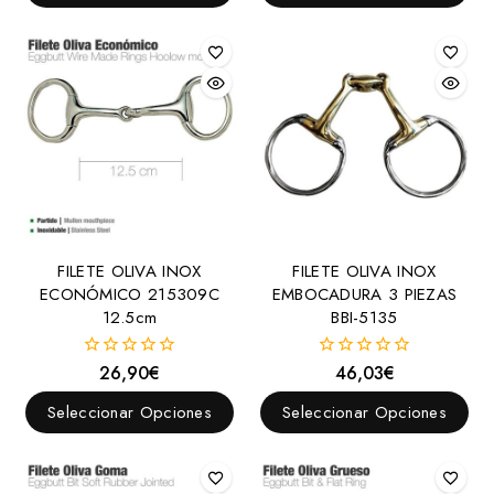
FILETE OLIVA INOX
FILETE OLIVA INOX
ECONÓMICO 215309C
EMBOCADURA 3 PIEZAS
12.5cm
BBI-5135
26,90
€
46,03
€
0
0
fuera
fuera
de
de
Seleccionar Opciones
Seleccionar Opciones
5
5