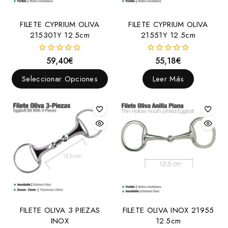
FILETE CYPRIUM OLIVA
FILETE CYPRIUM OLIVA
215301Y 12.5cm
21551Y 12.5cm
59,40
€
55,18
€
0
0
fuera
fuera
de
de
Seleccionar Opciones
Leer Más
5
5
FILETE OLIVA 3 PIEZAS
FILETE OLIVA INOX 21955
INOX
12.5cm