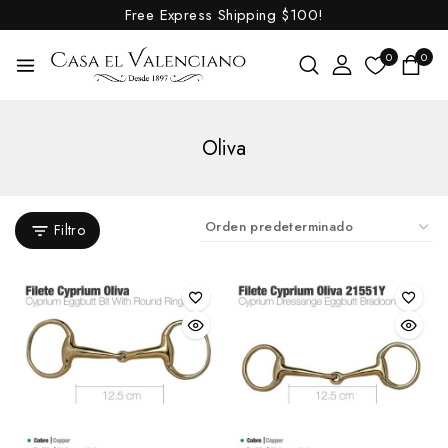
Free Express Shipping
$100!
0
0
Oliva
Filtro