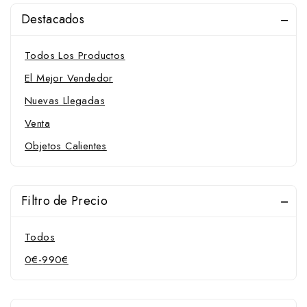
Blincas
Destacados
Cabezadas
Todos Los Productos
Cabezadas Configurables
El Mejor Vendedor
Cuadra
Nuevas Llegadas
Dar cuerda
Venta
Montar
Inglesas
Objetos Calientes
Doble rienda
Una rienda
Filtro de Precio
Menorquinas
Portuguesas
Todos
Raid y Biotane
0
€
-
990
€
Vaqueras
Western