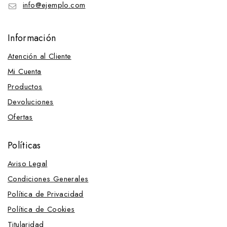
info@ejemplo.com
Campanas, vendas y protectores
Barbadas
Información
Campanas
Atención al Cliente
Muserolas y Accesorios
Mi Cuenta
Protectores para muserola
Productos
Protectores
Devoluciones
Vendas
Ofertas
Chambones
Cinchas y Accesorios
Políticas
Cinchas
Aviso Legal
Cinchuelos
Condiciones Generales
Protectores para cincha
Política de Privacidad
Sobrecincha
Política de Cookies
Tensor para cincha
Titularidad