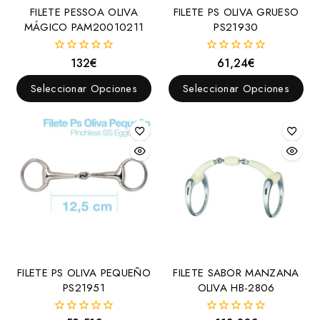
FILETE PESSOA OLIVA
FILETE PS OLIVA GRUESO
Doma
MÁGICO PAM20010211
PS21930
Goyoaga
Hackamore
132
€
61,24
€
0
0
fuera
fuera
Menorquines
de
de
Seleccionar Opciones
Seleccionar Opciones
5
5
Pelham
Pessoa
Polo
Portugueses
Raid
Trabalenguas
Trotón
Vaqueros
FILETE PS OLIVA PEQUEÑO
FILETE SABOR MANZANA
PS21951
OLIVA HB-2806
Western
Filetes