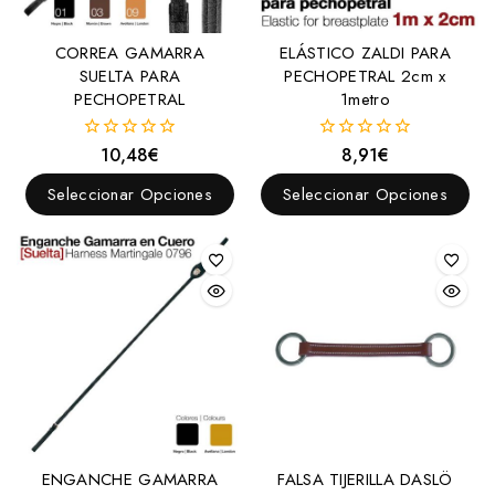
Doma
CORREA GAMARRA
ELÁSTICO ZALDI PARA
Goyoaga
SUELTA PARA
PECHOPETRAL 2cm x
PECHOPETRAL
1metro
Hackamore
Menorquines
10,48
€
8,91
€
0
0
fuera
fuera
Pelham
de
de
Seleccionar Opciones
Seleccionar Opciones
5
5
Pessoa
Polo
Portugueses
Raid
Trabalenguas
Trotón
Vaqueros
Western
ENGANCHE GAMARRA
FALSA TIJERILLA DASLÖ