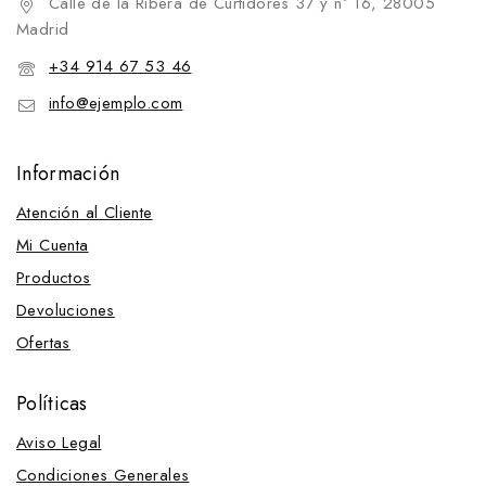
Calle de la Ribera de Curtidores 37 y nº 16, 28005
Cascabeles y campanas
Madrid
Cascos de equitación
+34 914 67 53 46
Cascos Tattini
info@ejemplo.com
Cavalliera-Clásicos
Competición
Información
Complementos de vestir
Atención al Cliente
Complementos de vestir
Mi Cuenta
Mantillas y sudaderos
Productos
Sudaderos y mantillas de doma
Sudaderos y mantillas de salto
Devoluciones
Ofertas
Mosqueros cubreorejas
Vendas para caballo
Políticas
Cavalliera-Masterpieces
Aviso Legal
Competición
Condiciones Generales
Cazadoras y chalecos