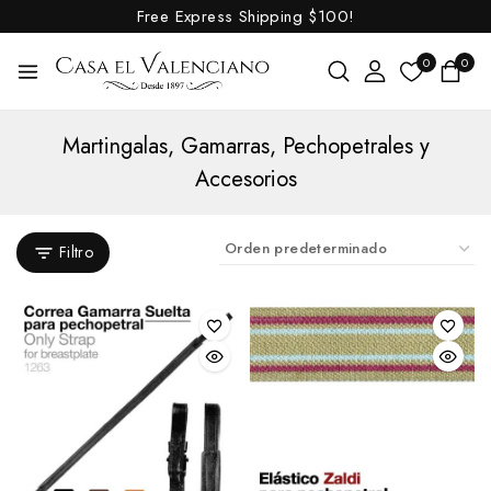
Free Express Shipping
$100!
Aciales
0
0
Aciones
Agarradores para sillas
Martingalas, Gamarras, Pechopetrales y
Alforjas
Accesorios
Artículos para medición
Asientos para silla
Baticolas
Filtro
Bocados, Filetes y Accesorios
Arandelas
Barbadas
Bocados
Americanos
Chifney
Coche