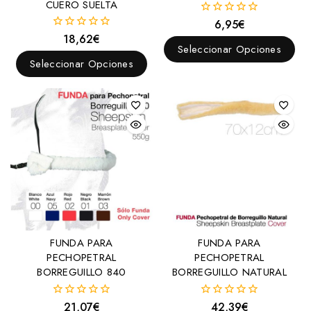
CUERO SUELTA
Filetes
6,95
€
0
Anilla
fuera
18,62
€
0
de
Seleccionar Opciones
D
fuera
5
de
Seleccionar Opciones
Elevador
5
Espátula
Filete para bocado
Oliva
Palillos
Sprenger
Ganchos Alacrán
Trabalenguas
FUNDA PARA
FUNDA PARA
Bozales y Baberos
PECHOPETRAL
PECHOPETRAL
BORREGUILLO 840
BORREGUILLO NATURAL
Cabezadas
Menorquinas
21,07
€
42,39
€
0
0