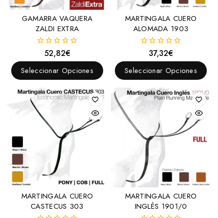
Collares
GAMARRA VAQUERA
MARTINGALA CUERO
ZALDI EXTRA
ALOMADA 1903
Conjuntos
Correas
52,82
€
37,32
€
0
0
fuera
fuera
Cubrecolas
de
de
Seleccionar Opciones
Seleccionar Opciones
5
5
Enganches y Accesorios
Accesorios
Borlajes
Enganches
Enganche
Estribos y Accesorios
Correas
Estribos
MARTINGALA CUERO
MARTINGALA CUERO
Tacos
CASTECUS 303
INGLÉS 1901/0
Fundas, Bolsas y Asientos para sillas