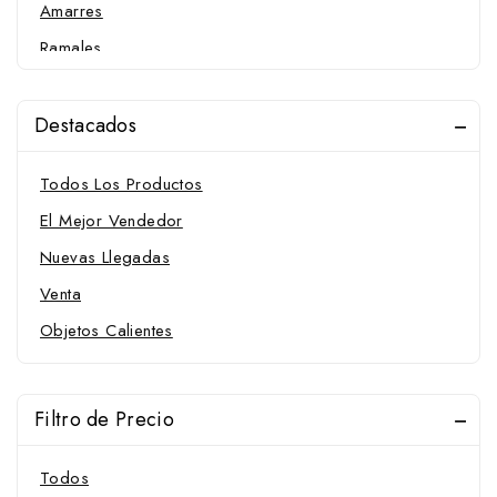
Amarres
Ramales
Salvacruces
Sudaderos
Destacados
Trabas
Todos Los Productos
Zaleas
El Mejor Vendedor
Cabezadas
Nuevas Llegadas
Cabezadas españolas
Venta
Cabezadas de cuadra
Cabezadas de doma
Objetos Calientes
Mantillas y sudaderos
Ramales
Filtro de Precio
Vendas para caballo
Cabezadas de doma
Todos
Cabezadas de presentación