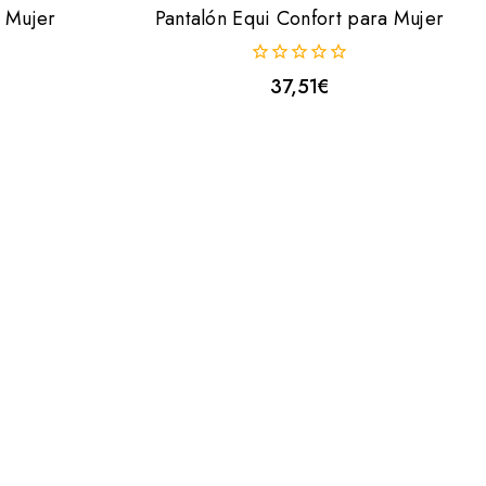
a Mujer
Pantalón Equi Confort para Mujer
0
37,51
€
fuera
de
5