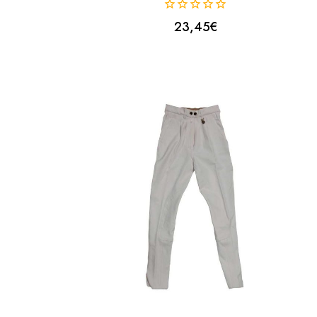
0
23,45
€
fuera
de
5