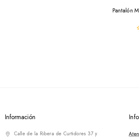
Pantalón M
0
f
d
5
Información
Inf
Calle de la Ribera de Curtidores 37 y
Aten