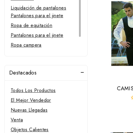
Liquidación de pantalones
Pantalones para el jinete
Ropa de equitación
Pantalones para el jinete
Ropa campera
Sillas de montar
Sillas de uso general
Destacados
CAMIS
Todos Los Productos
El Mejor Vendedor
0
Nuevas Llegadas
f
d
Venta
5
Objetos Calientes