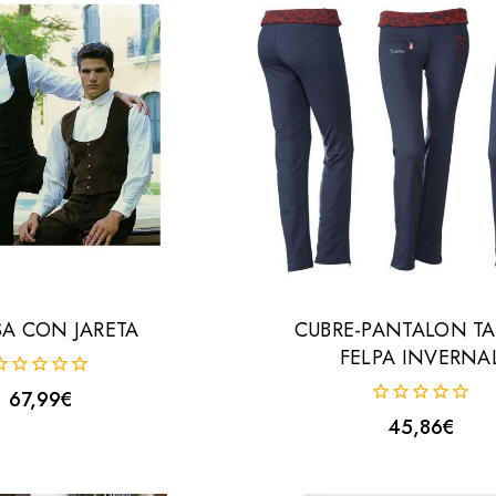
A CON JARETA
CUBRE-PANTALON TA
FELPA INVERNA
67,99
€
uera
0
45,86
€
e
fuera
de
5