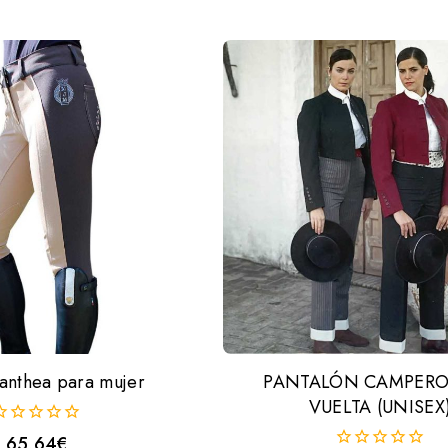
e
de
5
 anthea para mujer
PANTALÓN CAMPER
VUELTA (UNISEX
65,64
€