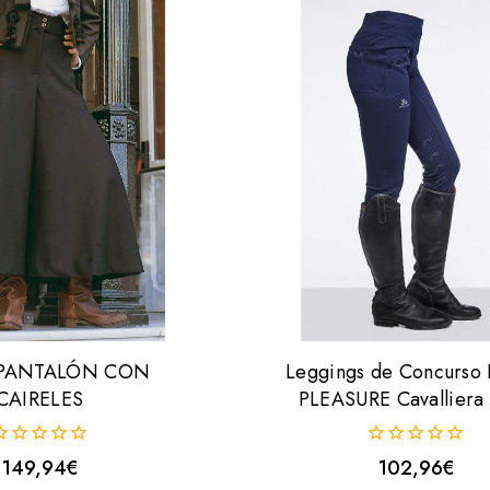
 PANTALÓN CON
Leggings de Concurso
CAIRELES
PLEASURE Cavalliera
0
149,94
€
102,96
€
uera
fuera