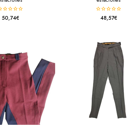
estaciones
estaciones
0
50,74
€
48,57
€
uera
fuera
e
de
5