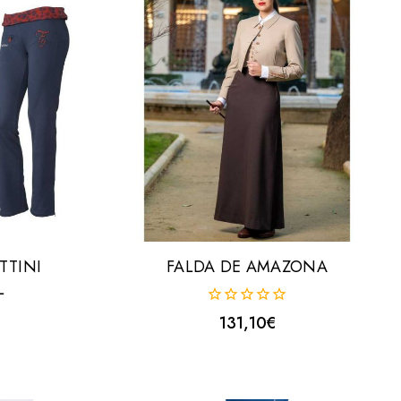
TTINI
FALDA DE AMAZONA
L
0
131,10
€
fuera
de
5