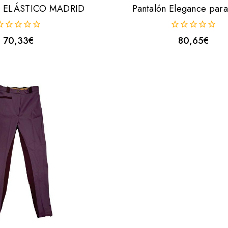
 ELÁSTICO MADRID
Pantalón Elegance par
0
70,33
€
80,65
€
uera
fuera
e
de
5