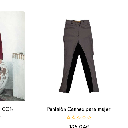
de
5
O CON
Pantalón Cannes para mujer
)
0
135,04
€