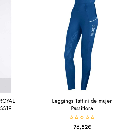
 ROYAL
Leggings Tattini de mujer
 SS19
Passiflora
0
76,52
€
fuera