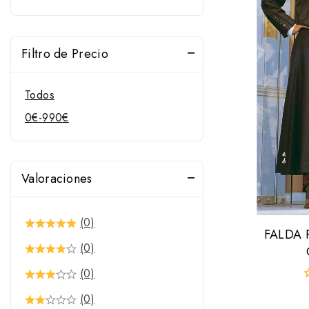
Filtro de Precio
Todos
0
€
-
990
€
Valoraciones
(0)
FALDA
(0)
(0)
0
(0)
f