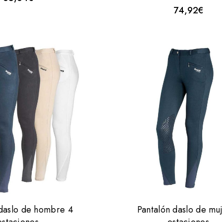
uera
0
74,92
€
e
fuera
de
5
 daslo de hombre 4
Pantalón daslo de mu