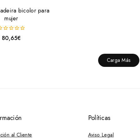
adeira bicolor para
mujer
80,65
€
uera
e
Carga Más
ormación
Políticas
ción al Cliente
Aviso Legal