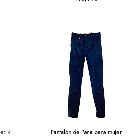
fuera
de
5
jer 4
Pantalón de Pana para mujer