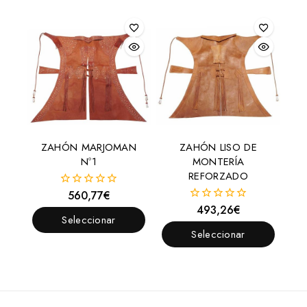
Opciones
ZAHÓN MARJOMAN
ZAHÓN LISO DE
Nº1
MONTERÍA
REFORZADO
560,77
€
0
fuera
493,26
€
0
de
Seleccionar
fuera
5
de
Seleccionar
Opciones
5
Opciones