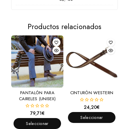
Productos relacionados
PANTALÓN PARA
CINTURÓN WESTERN
CAIRELES (UNISEX)
24,20
€
0
fuera
79,71
€
0
de
Seleccionar
fuera
5
de
Seleccionar
Opciones
5