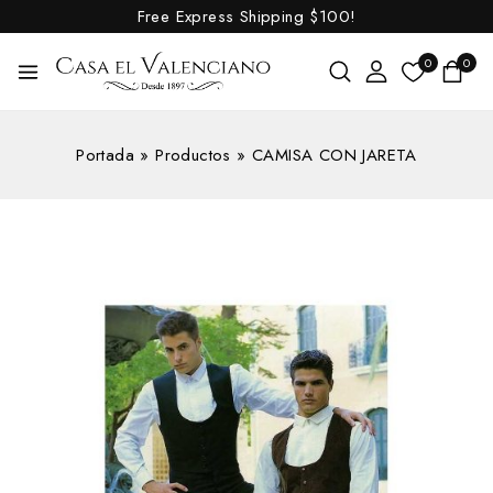
Free Express Shipping
$100!
0
0
Portada
»
Productos
»
CAMISA CON JARETA