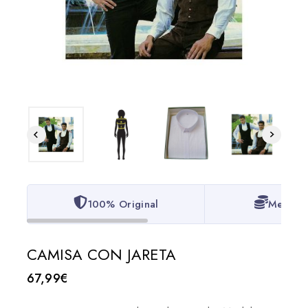
100% Original
Mejor P
CAMISA CON JARETA
67,99
€