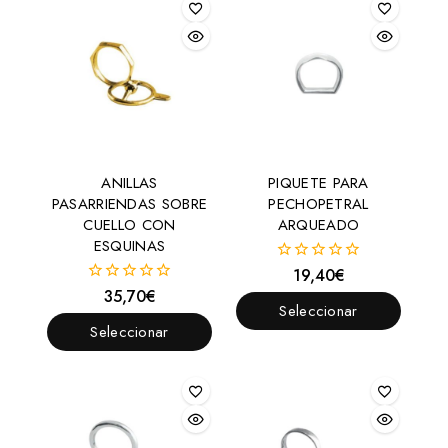
ANILLAS
PIQUETE PARA
PASARRIENDAS SOBRE
PECHOPETRAL
CUELLO CON
ARQUEADO
ESQUINAS
19,40
€
0
fuera
35,70
€
0
de
Seleccionar
fuera
5
de
Seleccionar
Opciones
5
Opciones