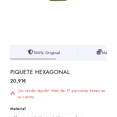
100% Original
Mejor P
PIQUETE HEXAGONAL
20,91
€
4 productos vendidos en las últimas 19 horas
¡Se vende rápido! Más de 17 personas tienen en
su carrito
Material