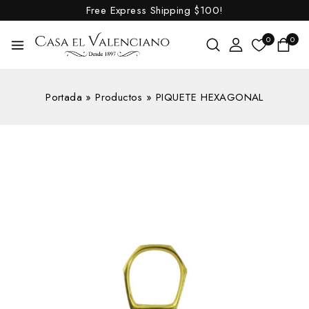
Free Express Shipping
$100!
0
0
Portada
»
Productos
»
PIQUETE HEXAGONAL