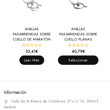
ANILLAS
ANILLAS
PASARRIENDAS SOBRE
PASARRIENDAS SOBRE
CUELLO DE MARATÓN
CUELLO PLANAS
33,41
€
40,79
€
0
0
fuera
fuera
de
de
Leer Más
Seleccionar
5
5
Opciones
Información
Calle de la Ribera de Curtidores 37 y nº 16, 28005
Madrid