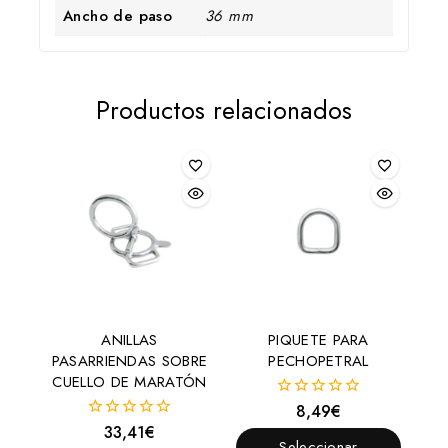
Ancho de paso
36 mm
Productos relacionados
ANILLAS
PIQUETE PARA
PASARRIENDAS SOBRE
PECHOPETRAL
CUELLO DE MARATÓN
8,49
€
0
fuera
33,41
€
0
de
Seleccionar
fuera