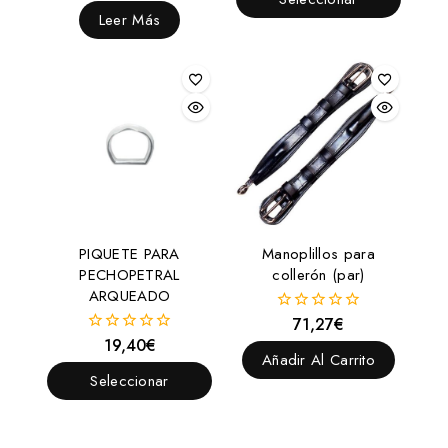
5
de
Leer Más
Opciones
5
PIQUETE PARA
Manoplillos para
PECHOPETRAL
collerón (par)
ARQUEADO
71,27
€
0
fuera
19,40
€
0
de
Añadir Al Carrito
fuera
5
de
Seleccionar
5
Opciones