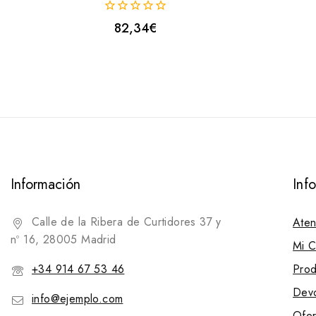
0
82,34
€
fuera
de
5
Información
Inf
Calle de la Ribera de Curtidores 37 y
Aten
nº 16, 28005 Madrid
Mi C
+34 914 67 53 46
Prod
Devo
info@ejemplo.com
Ofer