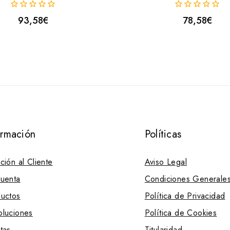
0
0
93,58
€
78,58
€
fuera
fuera
de
de
5
5
ormación
Políticas
ción al Cliente
Aviso Legal
uenta
Condiciones Generale
uctos
Política de Privacidad
luciones
Política de Cookies
tas
Titularidad