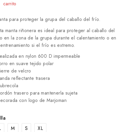
carrito
nta para proteger la grupa del caballo del frío.
ta manta riñonera es ideal para proteger al caballo del
ío en la zona de la grupa durante el calentamiento o en
 entrenamiento si el frío es extremo.
ealizada en nylon 600 D impermeable
orro en suave tejido polar
ierre de velcro
anda reflectante trasera
ubrecola
ordón trasero para mantenerla sujeta
ecorada con logo de Marjoman
lla
L
M
S
XL