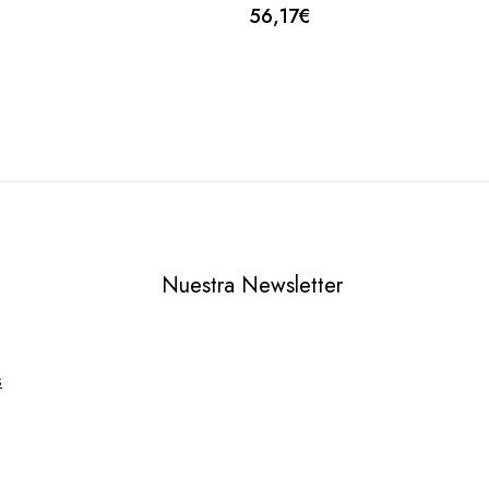
0
56,17
€
fuera
de
5
Nuestra Newsletter
s