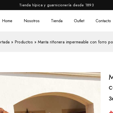
Tienda hípica y guarnicionería desde 1893
Home
Nosotros
Tienda
Outlet
Contacto
rtada
»
Productos
»
Manta riñonera impermeable con forro po
M
c
3