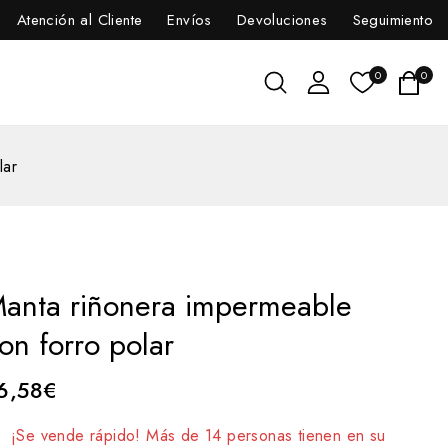
Atención al Cliente
Envíos
Devoluciones
Seguimiento
0
0
lar
anta riñonera impermeable
on forro polar
6,58
€
7 productos vendidos en las últimas 16 horas
¡Se vende rápido! Más de 14 personas tienen en su