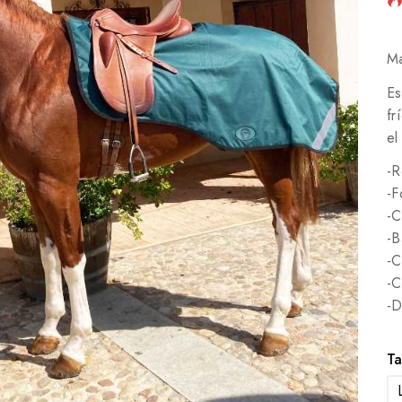
Ma
Es
fr
el
-R
-F
-C
-B
-C
-C
-D
Ta