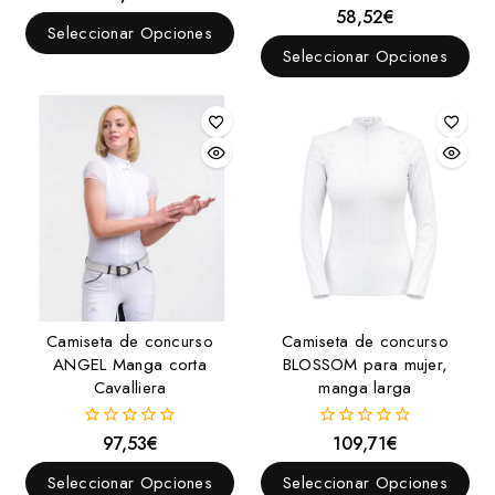
fuera
58,52
€
0
de
Seleccionar Opciones
fuera
5
de
Seleccionar Opciones
5
Camiseta de concurso
Camiseta de concurso
ANGEL Manga corta
BLOSSOM para mujer,
Cavalliera
manga larga
97,53
€
109,71
€
0
0
fuera
fuera
de
de
Seleccionar Opciones
Seleccionar Opciones
5
5