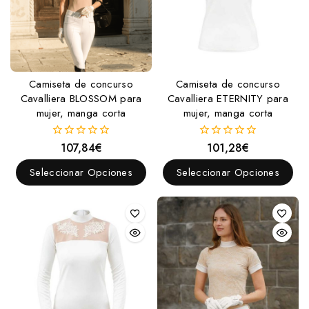
Camiseta de concurso
Camiseta de concurso
Cavalliera BLOSSOM para
Cavalliera ETERNITY para
mujer, manga corta
mujer, manga corta
107,84
€
101,28
€
0
0
fuera
fuera
de
de
Seleccionar Opciones
Seleccionar Opciones
5
5