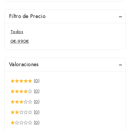
Protección del jinete
Protectores para caballo
Filtro de Precio
Sillas de montar
Sillas de uso general
Todos
0
€
-
990
€
Valoraciones
(0)
(0)
(0)
(0)
(0)