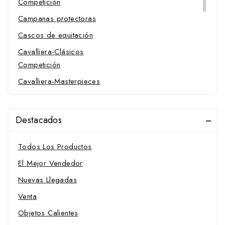
Competición
Campanas protectoras
Cascos de equitación
Cavalliera-Clásicos
Competición
Cavalliera-Masterpieces
Competición
Cazadoras y chalecos
Destacados
Competición
Complementos de vestir
Todos Los Productos
Guantes de equitación
El Mejor Vendedor
Herraduras
Nuevas Llegadas
Mantas para caballo
Venta
Polainas
Objetos Calientes