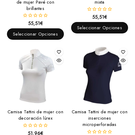
de mujer Pavé con
mixta
brillantes
55,51
€
0
fuera
55,51
€
0
de
Seleccionar Opciones
fuera
5
de
Seleccionar Opciones
5
Camisa Tattini de mujer con
Camisa Tattini de mujer con
decoración lúrex
inserciones
microperforadas
51,96
€
0