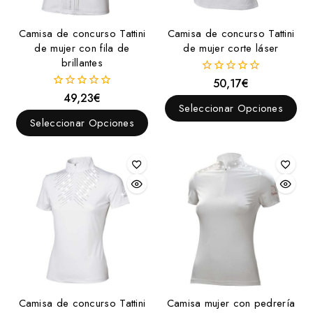
Camisa de concurso Tattini
Camisa de concurso Tattini
de mujer con fila de
de mujer corte láser
brillantes
50,17
€
0
fuera
49,23
€
0
de
Seleccionar Opciones
fuera
5
de
Seleccionar Opciones
5
Camisa de concurso Tattini
Camisa mujer con pedrería