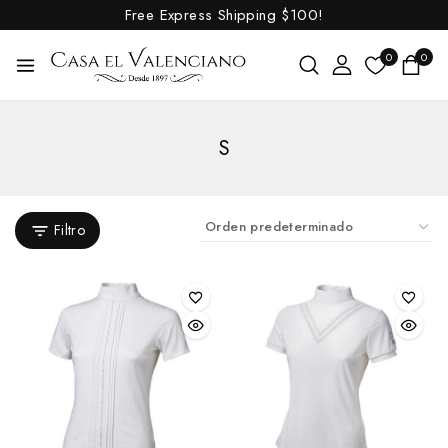
Free Express Shipping
$100!
0
0
S
Filtro