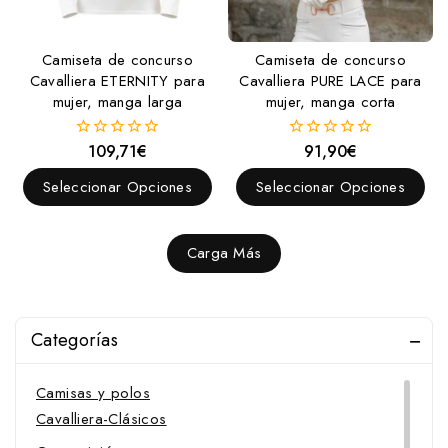
Camiseta de concurso
Camiseta de concurso
Cavalliera ETERNITY para
Cavalliera PURE LACE para
mujer, manga larga
mujer, manga corta
109,71
€
91,90
€
0
0
fuera
fuera
de
de
Seleccionar Opciones
Seleccionar Opciones
5
5
Carga Más
Categorías
Camisas y polos
Cavalliera-Clásicos