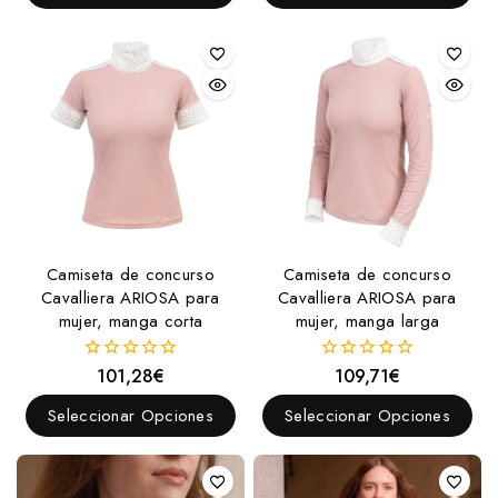
Camiseta de concurso
Camiseta de concurso
Cavalliera ARIOSA para
Cavalliera ARIOSA para
mujer, manga corta
mujer, manga larga
101,28
€
109,71
€
0
0
fuera
fuera
de
de
Seleccionar Opciones
Seleccionar Opciones
5
5