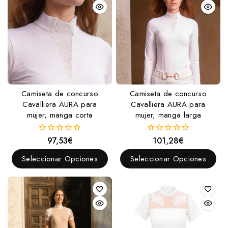
Camiseta de concurso
Camiseta de concurso
Cavalliera AURA para
Cavalliera AURA para
mujer, manga corta
mujer, manga larga
97,53
€
101,28
€
0
0
fuera
fuera
de
de
Seleccionar Opciones
Seleccionar Opciones
5
5