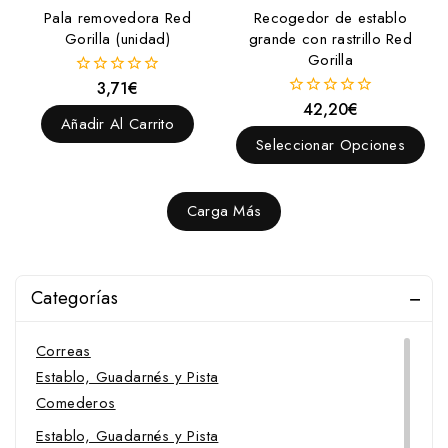
Pala removedora Red
Recogedor de establo
Gorilla (unidad)
grande con rastrillo Red
Gorilla
3,71
€
0
fuera
42,20
€
0
de
Añadir Al Carrito
fuera
5
de
Seleccionar Opciones
5
Carga Más
Categorías
Correas
Establo, Guadarnés y Pista
Comederos
Establo, Guadarnés y Pista