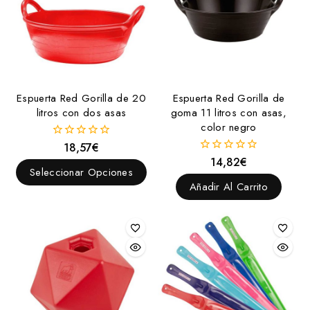
Espuerta Red Gorilla de 20
Espuerta Red Gorilla de
litros con dos asas
goma 11 litros con asas,
color negro
18,57
€
0
fuera
14,82
€
0
de
Seleccionar Opciones
fuera
5
de
Añadir Al Carrito
5