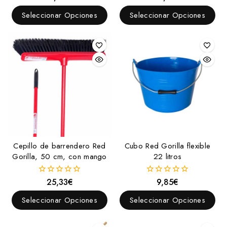
fuera
fuera
de
de
Seleccionar Opciones
Seleccionar Opciones
5
5
Cepillo de barrendero Red
Cubo Red Gorilla flexible
Gorilla, 50 cm, con mango
22 litros
25,33
€
9,85
€
0
0
fuera
fuera
de
de
Seleccionar Opciones
Seleccionar Opciones
5
5