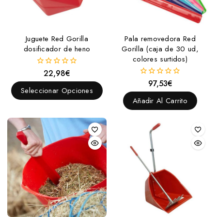
Juguete Red Gorilla
Pala removedora Red
dosificador de heno
Gorilla (caja de 30 ud,
colores surtidos)
22,98
€
0
fuera
97,53
€
0
de
Seleccionar Opciones
fuera
5
de
Añadir Al Carrito
5