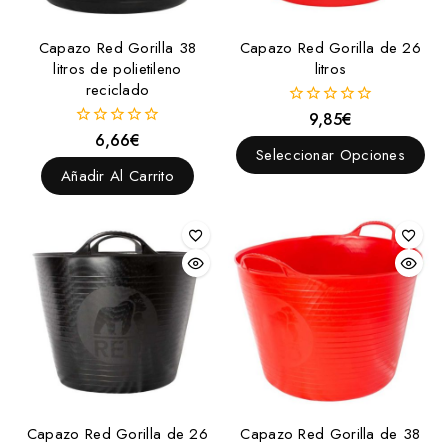
Capazo Red Gorilla 38
Capazo Red Gorilla de 26
litros de polietileno
litros
reciclado
9,85
€
0
fuera
6,66
€
0
de
Seleccionar Opciones
fuera
5
de
Añadir Al Carrito
5
Capazo Red Gorilla de 26
Capazo Red Gorilla de 38