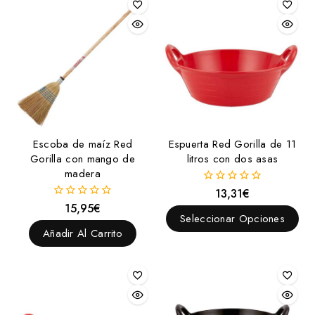
Escoba de maíz Red
Espuerta Red Gorilla de 11
Gorilla con mango de
litros con dos asas
madera
13,31
€
0
fuera
15,95
€
0
de
Seleccionar Opciones
fuera
5
de
Añadir Al Carrito
5