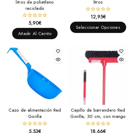
litros de polietileno
litros
reciclado
12,95
€
0
fuera
5,90
€
0
de
Seleccionar Opciones
fuera
5
de
Añadir Al Carrito
5
Cazo de alimentación Red
Cepillo de barrendero Red
Gorilla
Gorilla, 30 cm, con mango
5,53
€
18,66
€
0
0