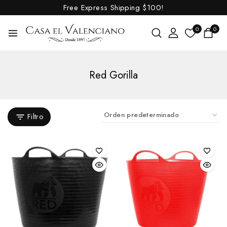
Free Express Shipping
$100!
0
0
Red Gorilla
Filtro