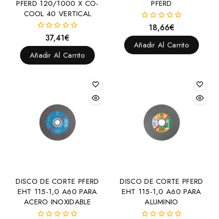
PFERD 120/1000 X CO-
PFERD
COOL 40 VERTICAL
18,66
€
0
fuera
37,41
€
0
de
Añadir Al Carrito
fuera
5
de
Añadir Al Carrito
5
DISCO DE CORTE PFERD
DISCO DE CORTE PFERD
EHT 115-1,0 A60 PARA
EHT 115-1,0 A60 PARA
ACERO INOXIDABLE
ALUMINIO