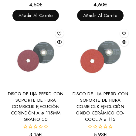
4,50
€
4,60
€
0
0
fuera
fuera
de
de
Añadir Al Carrito
Añadir Al Carrito
5
5
DISCO DE LIJA PFERD CON
DISCO DE LIJA PFERD CON
SOPORTE DE FIBRA
SOPORTE DE FIBRA
COMBICLIK EJECUCIÓN
COMBICLIK EJECUCIÓN
CORINDÓN A ø 115MM
OXIDO CERÁMICO CO-
GRANO 50
COOL A ø 115
3,15
€
5,93
€
0
0