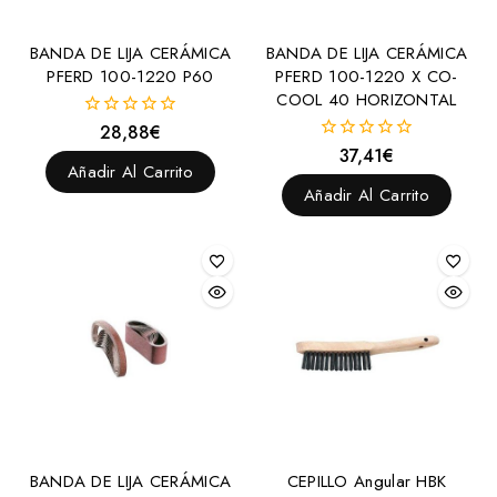
BANDA DE LIJA CERÁMICA
BANDA DE LIJA CERÁMICA
PFERD 100-1220 P60
PFERD 100-1220 X CO-
COOL 40 HORIZONTAL
28,88
€
0
fuera
37,41
€
0
de
Añadir Al Carrito
fuera
5
de
Añadir Al Carrito
5
BANDA DE LIJA CERÁMICA
CEPILLO Angular HBK