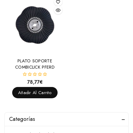
PLATO SOPORTE
COMBICLICK PFERD
78,77
€
0
fuera
de
Añadir Al Carrito
5
Categorías