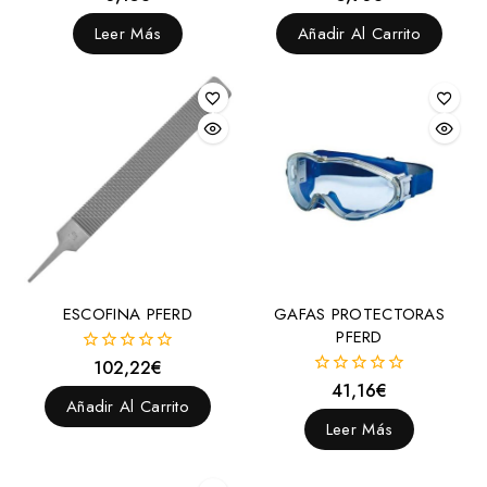
fuera
fuera
de
de
Leer Más
Añadir Al Carrito
5
5
ESCOFINA PFERD
GAFAS PROTECTORAS
PFERD
102,22
€
0
fuera
41,16
€
0
de
Añadir Al Carrito
fuera
5
de
Leer Más
5