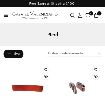
Free Express Shipping
$100!
0
0
Pferd
Filtro