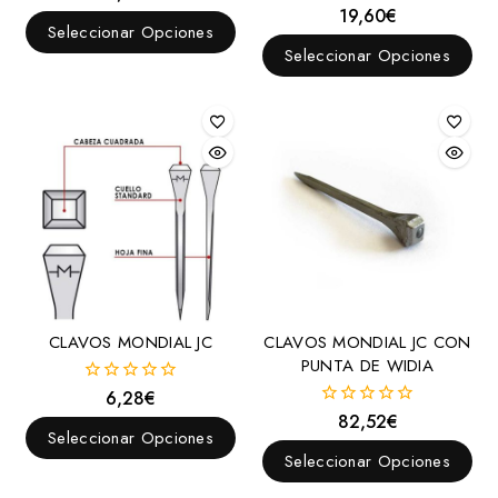
fuera
19,60
€
0
de
Seleccionar Opciones
fuera
5
de
Seleccionar Opciones
5
CLAVOS MONDIAL JC
CLAVOS MONDIAL JC CON
PUNTA DE WIDIA
6,28
€
0
fuera
82,52
€
0
de
Seleccionar Opciones
fuera
5
de
Seleccionar Opciones
5