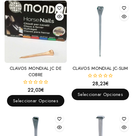
CLAVOS MONDIAL JC DE
CLAVOS MONDIAL JC-SLIM
COBRE
28,23
€
0
fuera
22,03
€
0
de
Seleccionar Opciones
fuera
5
de
Seleccionar Opciones
5