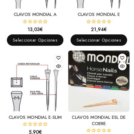
CLAVOS MONDIAL A
CLAVOS MONDIAL E
13,03
€
21,94
€
0
0
fuera
fuera
de
de
Seleccionar Opciones
Seleccionar Opciones
5
5
CLAVOS MONDIAL E-SLIM
CLAVOS MONDIAL ESL DE
COBRE
5,90
€
0