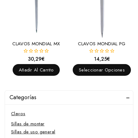
CLAVOS MONDIAL MX
CLAVOS MONDIAL PG
30,29
€
14,25
€
0
0
fuera
fuera
de
de
Añadir Al Carrito
Seleccionar Opciones
5
5
Categorías
Clavos
Sillas de montar
Sillas de uso general