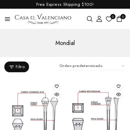
Free Express Shipping
$100!
0
0
Mondial
Filtro