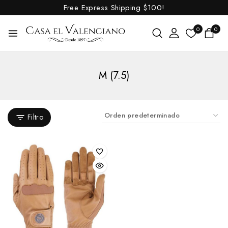
Free Express Shipping
$100!
0
0
M (7.5)
Filtro