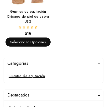
Guantes de equitación
Chicago de piel de cabra
USG
51
€
0
fuera
de
Seleccionar Opciones
5
Categorías
Guantes de equitación
Destacados