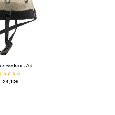
ina western LAS
134,10
€
uera
e