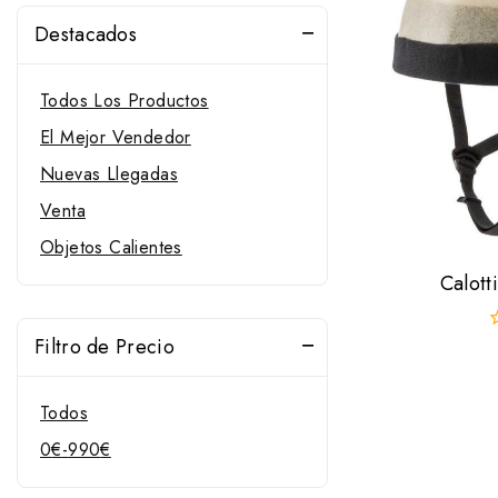
Destacados
Todos Los Productos
El Mejor Vendedor
Nuevas Llegadas
Venta
Objetos Calientes
Calott
Filtro de Precio
0
f
d
5
Todos
0
€
-
990
€