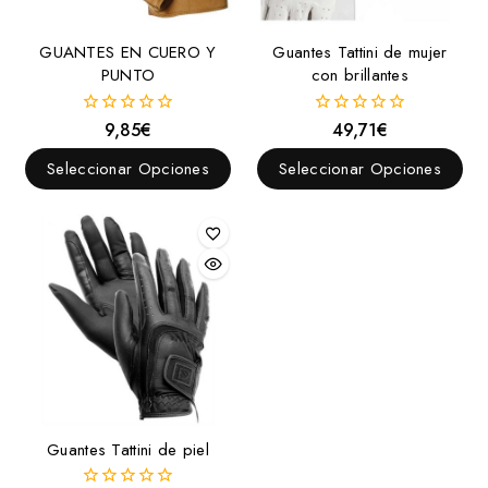
GUANTES EN CUERO Y
Guantes Tattini de mujer
PUNTO
con brillantes
9,85
€
49,71
€
0
0
fuera
fuera
de
de
Seleccionar Opciones
Seleccionar Opciones
5
5
Guantes Tattini de piel