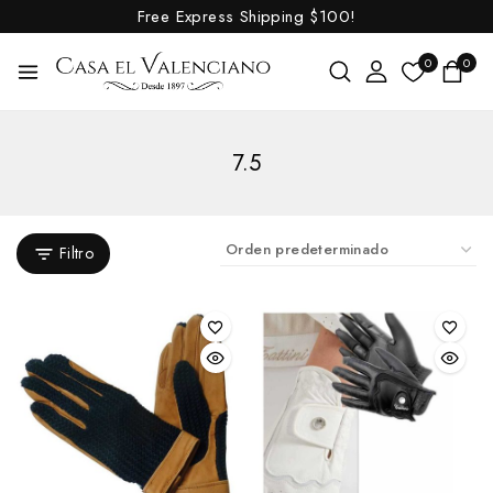
Free Express Shipping
$100!
0
0
7.5
Filtro