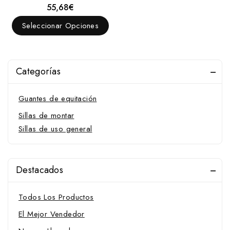
55,68
€
0
fuera
de
Seleccionar Opciones
5
Categorías
Guantes de equitación
Sillas de montar
Sillas de uso general
Destacados
Todos Los Productos
El Mejor Vendedor