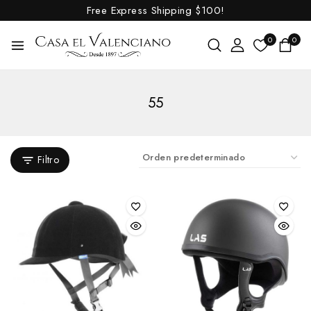
Free Express Shipping
$100!
0
0
55
Filtro