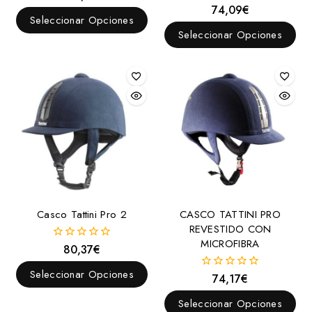
fuera
74,09
€
0
de
Seleccionar Opciones
fuera
5
de
Seleccionar Opciones
5
Casco Tattini Pro 2
CASCO TATTINI PRO
REVESTIDO CON
MICROFIBRA
80,37
€
0
fuera
de
Seleccionar Opciones
74,17
€
0
5
fuera
de
Seleccionar Opciones
5