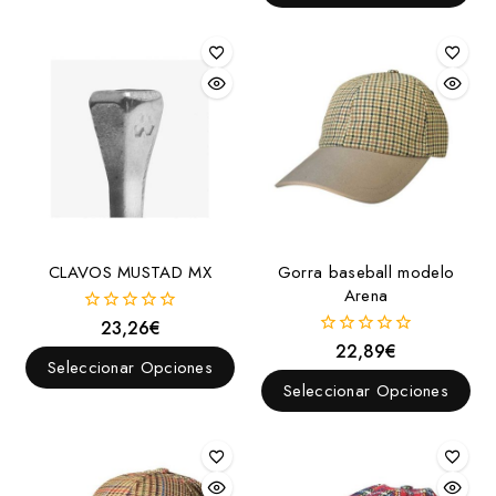
CLAVOS MUSTAD MX
Gorra baseball modelo
Arena
23,26
€
0
fuera
22,89
€
0
de
Seleccionar Opciones
fuera
5
de
Seleccionar Opciones
5