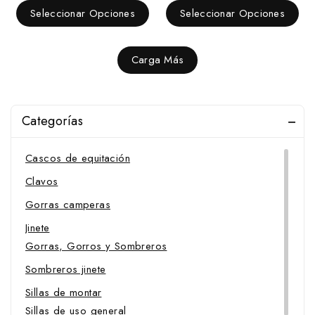
de
de
Seleccionar Opciones
Seleccionar Opciones
5
5
Carga Más
Categorías
Cascos de equitación
Clavos
Gorras camperas
Jinete
Gorras, Gorros y Sombreros
Sombreros jinete
Sillas de montar
Sillas de uso general