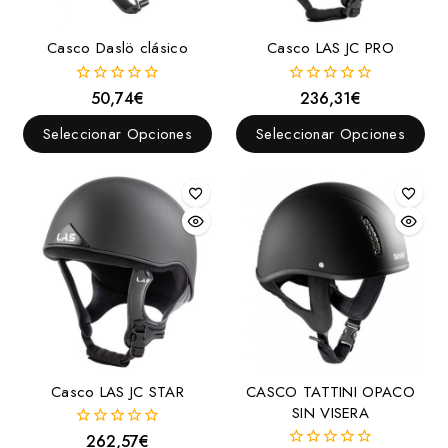
Casco Daslö clásico
Casco LAS JC PRO
50,74
€
236,31
€
0
0
fuera
fuera
de
de
Seleccionar Opciones
Seleccionar Opciones
5
5
Casco LAS JC STAR
CASCO TATTINI OPACO
SIN VISERA
262,57
€
0