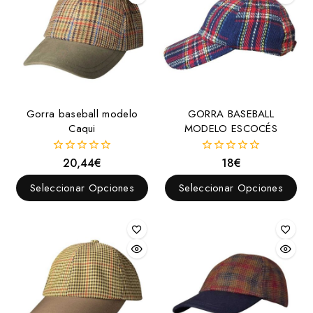
Gorra baseball modelo
GORRA BASEBALL
Caqui
MODELO ESCOCÉS
20,44
€
18
€
0
0
fuera
fuera
de
de
Seleccionar Opciones
Seleccionar Opciones
5
5