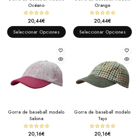
Océano
Orange
20,44
€
20,44
€
0
0
fuera
fuera
de
de
Seleccionar Opciones
Seleccionar Opciones
5
5
Gorra de baseball modelo
Gorra de baseball modelo
Sabina
Tejo
20,16
€
20,16
€
0
0
fuera
fuera