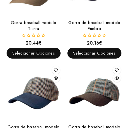
Gorra baseball modelo
Gorra de baseball modelo
Tierra
Enebro
20,44
€
20,16
€
0
0
fuera
fuera
de
de
Seleccionar Opciones
Seleccionar Opciones
5
5
Gorra de baseball modelo
Gorra de baseball modelo