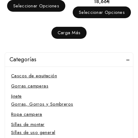
18,66
€
0
de
Seleccionar Opciones
fuera
5
de
Seleccionar Opciones
5
Carga Más
Categorías
Cascos de equitación
Gorras camperas
Jinete
Gorras, Gorros y Sombreros
Ropa campera
Sillas de montar
Sillas de uso general