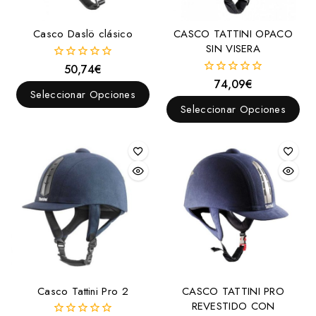
Casco Daslö clásico
CASCO TATTINI OPACO
SIN VISERA
50,74
€
0
fuera
74,09
€
0
de
Seleccionar Opciones
fuera
5
de
Seleccionar Opciones
5
Casco Tattini Pro 2
CASCO TATTINI PRO
REVESTIDO CON