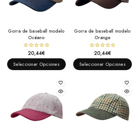
Gorra de baseball modelo
Gorra de baseball modelo
Océano
Orange
20,44
€
20,44
€
0
0
fuera
fuera
de
de
Seleccionar Opciones
Seleccionar Opciones
5
5