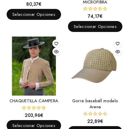
MICROFIBRA
80,37
€
0
fuera
de
Seleccionar Opciones
74,17
€
0
5
fuera
de
Seleccionar Opciones
5
CHAQUETILLA CAMPERA
Gorra baseball modelo
Arena
203,96
€
0
fuera
22,89
€
0
de
Seleccionar Opciones
fuera
5