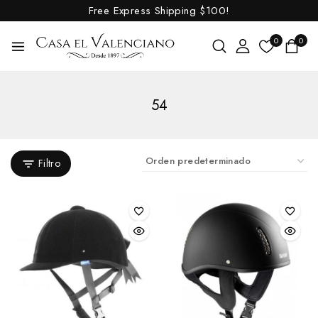
Free Express Shipping
$100!
0
0
54
Filtro