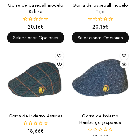
Gorra de baseball modelo
Gorra de baseball modelo
Sabina
Tejo
20,16
€
20,16
€
0
0
fuera
fuera
de
de
Seleccionar Opciones
Seleccionar Opciones
5
5
Gorra de invierno Asturias
Gorra de invierno
Hamburgo jaspeada
18,66
€
0
fuera