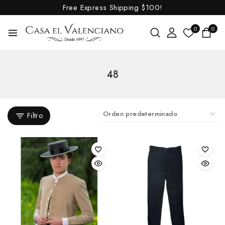
Free Express Shipping
$100!
0
0
48
Filtro