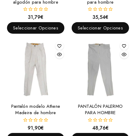
algodón para hombre
para hombre
31,79
€
35,54
€
0
0
fuera
fuera
de
de
Seleccionar Opciones
Seleccionar Opciones
5
5
Pantalón modelo Athene
PANTALÓN PALERMO
Madeira de hombre
PARA HOMBRE
91,90
€
48,76
€
0
0
fuera
fuera