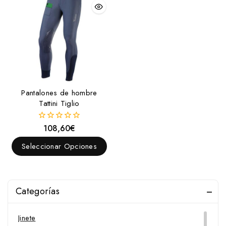
Pantalones de hombre
Tattini Tiglio
108,60
€
0
fuera
de
Seleccionar Opciones
5
Categorías
Jinete