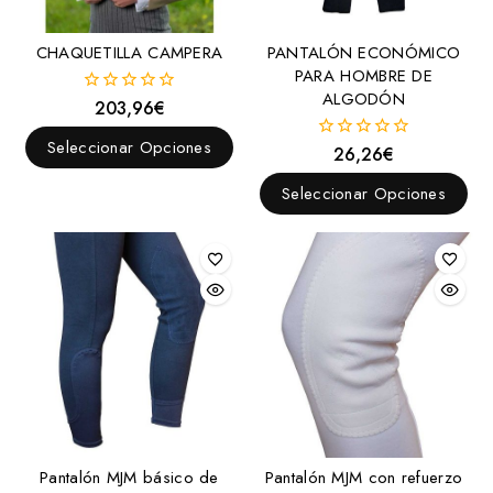
CHAQUETILLA CAMPERA
PANTALÓN ECONÓMICO
PARA HOMBRE DE
ALGODÓN
203,96
€
0
fuera
de
Seleccionar Opciones
26,26
€
0
5
fuera
de
Seleccionar Opciones
5
Pantalón MJM básico de
Pantalón MJM con refuerzo