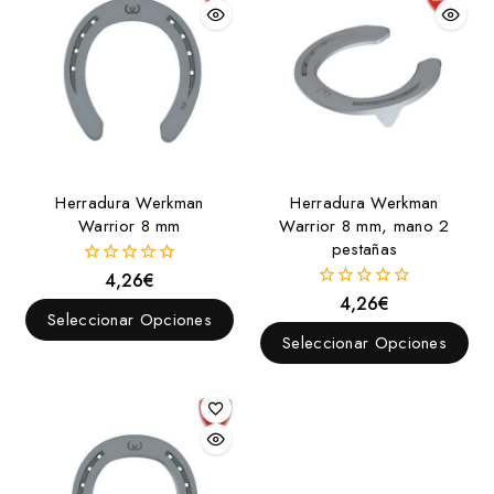
Herradura Werkman
Herradura Werkman
Warrior 8 mm
Warrior 8 mm, mano 2
pestañas
4,26
€
0
fuera
4,26
€
0
de
Seleccionar Opciones
fuera
5
de
Seleccionar Opciones
5