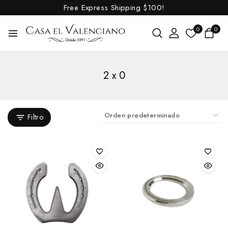
Free Express Shipping
$100!
0
0
2 x 0
Filtro