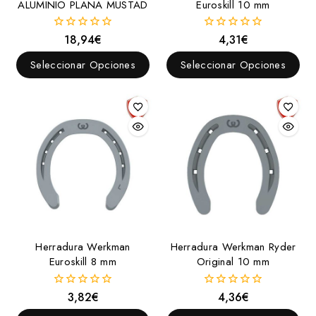
ALUMINIO PLANA MUSTAD
Euroskill 10 mm
18,94
€
4,31
€
0
0
fuera
fuera
de
de
Seleccionar Opciones
Seleccionar Opciones
5
5
Herradura Werkman
Herradura Werkman Ryder
Euroskill 8 mm
Original 10 mm
3,82
€
4,36
€
0
0
fuera
fuera