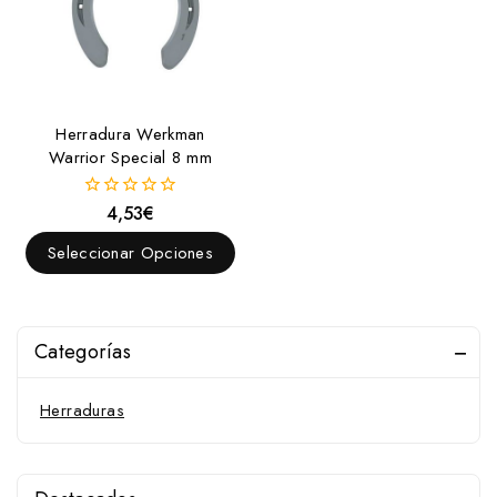
Herradura Werkman
Warrior Special 8 mm
4,53
€
0
fuera
de
Seleccionar Opciones
5
Categorías
Herraduras