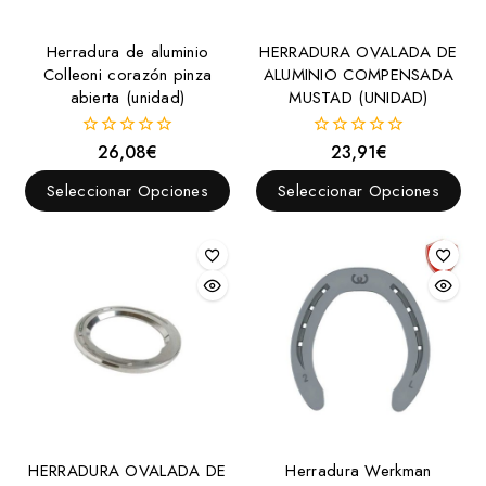
Herradura de aluminio
HERRADURA OVALADA DE
Colleoni corazón pinza
ALUMINIO COMPENSADA
abierta (unidad)
MUSTAD (UNIDAD)
26,08
€
23,91
€
0
0
fuera
fuera
de
de
Seleccionar Opciones
Seleccionar Opciones
5
5
HERRADURA OVALADA DE
Herradura Werkman