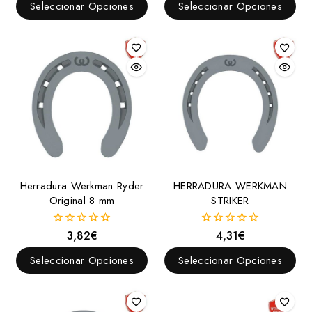
de
de
Seleccionar Opciones
Seleccionar Opciones
5
5
Herradura Werkman Ryder
HERRADURA WERKMAN
Original 8 mm
STRIKER
3,82
€
4,31
€
0
0
fuera
fuera
de
de
Seleccionar Opciones
Seleccionar Opciones
5
5