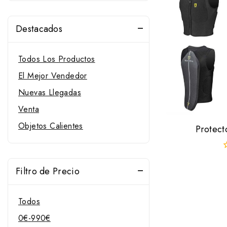
Destacados
Todos Los Productos
El Mejor Vendedor
Nuevas Llegadas
Venta
Objetos Calientes
Protect
0
f
Filtro de Precio
d
5
Todos
0
€
-
990
€