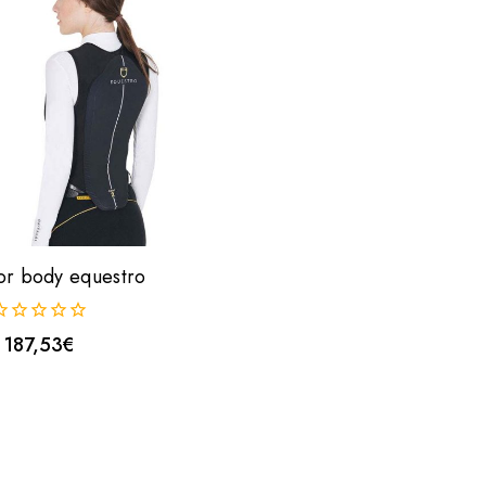
or body equestro
187,53
€
uera
e