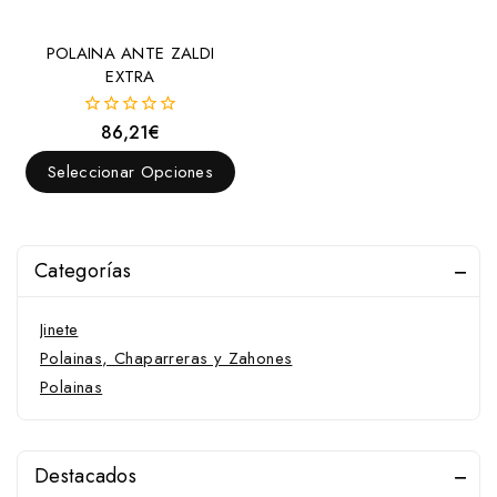
POLAINA ANTE ZALDI
EXTRA
86,21
€
0
fuera
de
Seleccionar Opciones
5
Categorías
Jinete
Polainas, Chaparreras y Zahones
Polainas
Destacados