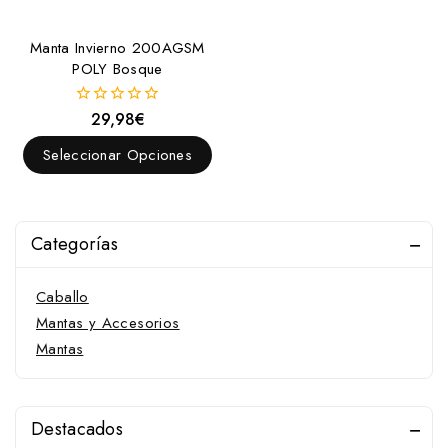
Manta Invierno 200AGSM
POLY Bosque
29,98
€
0
fuera
de
Seleccionar Opciones
5
Categorías
Caballo
Mantas y Accesorios
Mantas
Destacados