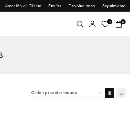
Atención al Cliente
Envíos
Devoluciones
Seguimiento
0
0
8