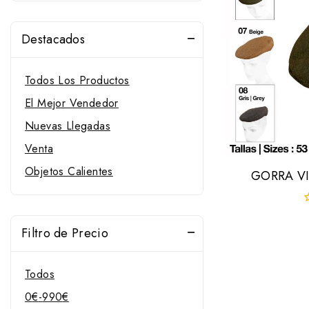
Destacados
Todos Los Productos
El Mejor Vendedor
Nuevas Llegadas
Venta
Objetos Calientes
GORRA VI
0
f
Filtro de Precio
d
5
Todos
0
€
-
990
€