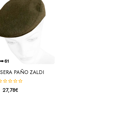
SERA PAÑO ZALDI
27,78
€
uera
e