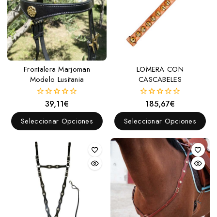
Frontalera Marjoman
LOMERA CON
Modelo Lusitania
CASCABELES
39,11
€
185,67
€
0
0
fuera
fuera
de
de
Seleccionar Opciones
Seleccionar Opciones
5
5