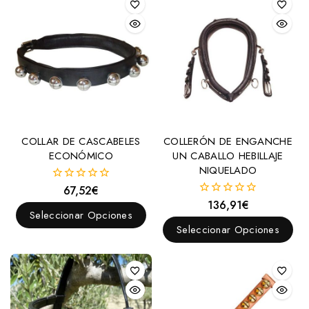
COLLAR DE CASCABELES
COLLERÓN DE ENGANCHE
ECONÓMICO
UN CABALLO HEBILLAJE
NIQUELADO
67,52
€
0
fuera
136,91
€
0
de
Seleccionar Opciones
fuera
5
de
Seleccionar Opciones
5