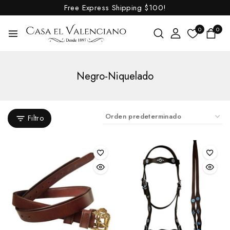
Free Express Shipping
$100!
0
0
Negro-Niquelado
Filtro