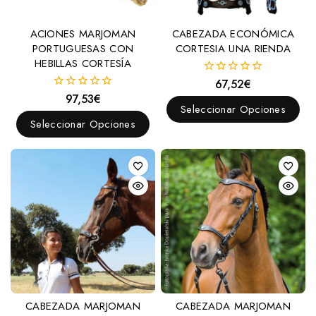
ACIONES MARJOMAN
CABEZADA ECONÓMICA
PORTUGUESAS CON
CORTESIA UNA RIENDA
HEBILLAS CORTESÍA
67,52
€
0
fuera
97,53
€
0
de
Seleccionar Opciones
fuera
5
de
Seleccionar Opciones
5
CABEZADA MARJOMAN
CABEZADA MARJOMAN