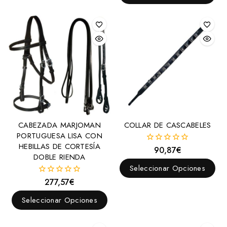
CABEZADA MARJOMAN
COLLAR DE CASCABELES
PORTUGUESA LISA CON
HEBILLAS DE CORTESÍA
90,87
€
0
DOBLE RIENDA
fuera
de
Seleccionar Opciones
5
277,57
€
0
fuera
de
Seleccionar Opciones
5