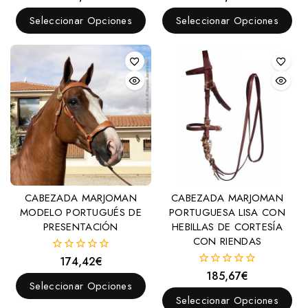
fuera
fuera
de
de
Seleccionar Opciones
Seleccionar Opciones
5
5
CABEZADA MARJOMAN
CABEZADA MARJOMAN
MODELO PORTUGUÉS DE
PORTUGUESA LISA CON
PRESENTACIÓN
HEBILLAS DE CORTESÍA
CON RIENDAS
174,42
€
0
fuera
185,67
€
0
de
Seleccionar Opciones
fuera
5
de
Seleccionar Opciones
5