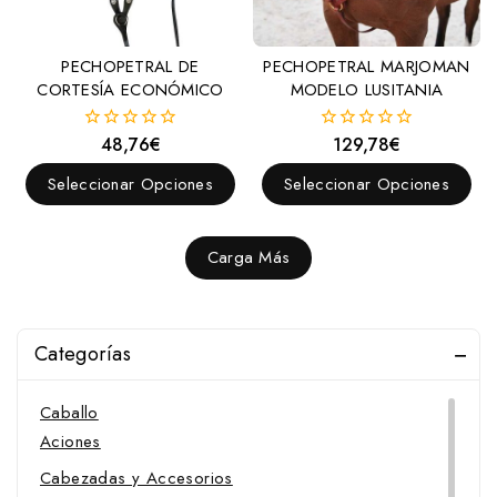
PECHOPETRAL DE
PECHOPETRAL MARJOMAN
CORTESÍA ECONÓMICO
MODELO LUSITANIA
48,76
€
129,78
€
0
0
fuera
fuera
de
de
Seleccionar Opciones
Seleccionar Opciones
5
5
Carga Más
Categorías
Caballo
Aciones
Cabezadas y Accesorios