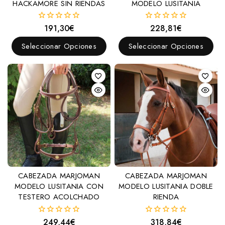
HACKAMORE SIN RIENDAS
MODELO LUSITANIA
191,30
€
228,81
€
0
0
fuera
fuera
de
de
Seleccionar Opciones
Seleccionar Opciones
5
5
CABEZADA MARJOMAN
CABEZADA MARJOMAN
MODELO LUSITANIA CON
MODELO LUSITANIA DOBLE
TESTERO ACOLCHADO
RIENDA
249,44
€
318,84
€
0
0