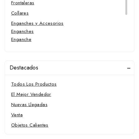
Frontaleras
Collares
Enganches y Accesorios
Enganches
Enganche
Cabezadas de doma
Cabezadas de presentación
Destacados
Cabezadas portuguesas
Cabezadas portuguesas
Todos Los Productos
Pechopetrales
El Mejor Vendedor
Riendas y falsas riendas
Nuevas Llegadas
Venta
Objetos Calientes