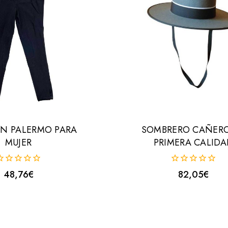
N PALERMO PARA
SOMBRERO CAÑER
MUJER
PRIMERA CALIDA
0
48,76
€
82,05
€
uera
fuera
e
de
5