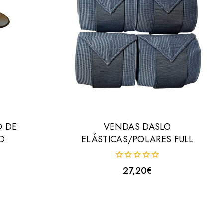
O DE
VENDAS DASLO
D
ELÁSTICAS/POLARES FULL
0
27,20
€
fuera
de
5