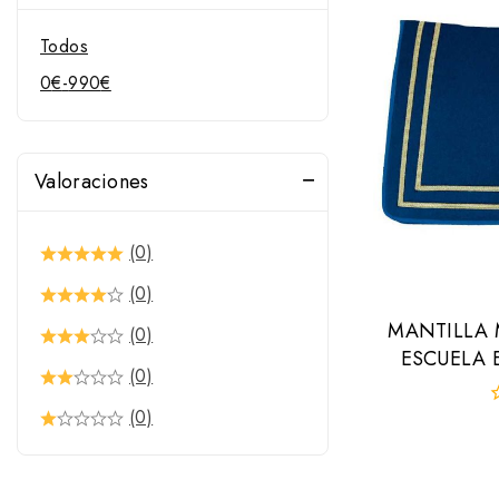
Todos
0
€
-
990
€
Valoraciones
(0)
(0)
MANTILLA 
(0)
ESCUELA 
(0)
(0)
0
f
d
5