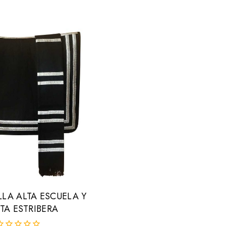
5
LLA ALTA ESCUELA Y
A ESTRIBERA