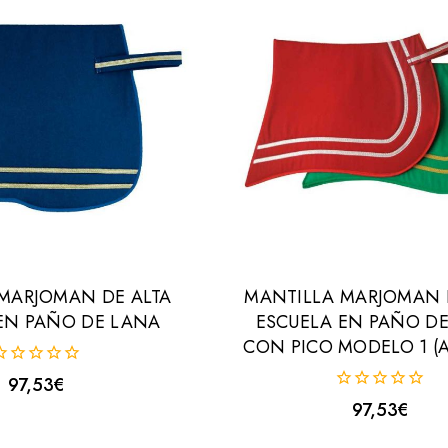
MARJOMAN DE ALTA
MANTILLA MARJOMAN 
EN PAÑO DE LANA
ESCUELA EN PAÑO D
CON PICO MODELO 1 (A
97,53
€
uera
0
97,53
€
e
fuera
de