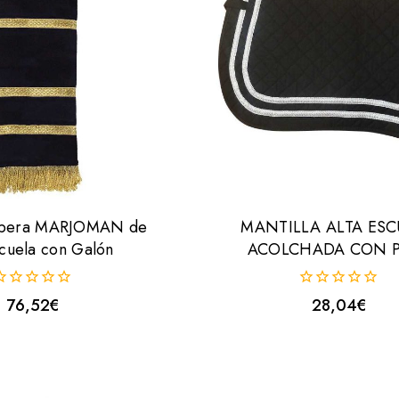
ribera MARJOMAN de
MANTILLA ALTA ESC
scuela con Galón
ACOLCHADA CON 
0
76,52
€
28,04
€
uera
fuera
e
de
5