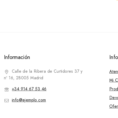
0
f
d
5
Información
Inf
Calle de la Ribera de Curtidores 37 y
Aten
nº 16, 28005 Madrid
Mi C
+34 914 67 53 46
Prod
Devo
info@ejemplo.com
Ofer