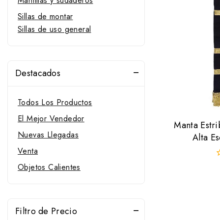
Mantillas y sudaderos
Sillas de montar
Sillas de uso general
Destacados
Todos Los Productos
El Mejor Vendedor
Manta Est
Nuevas Llegadas
Alta E
Venta
0
Objetos Calientes
f
d
5
Filtro de Precio