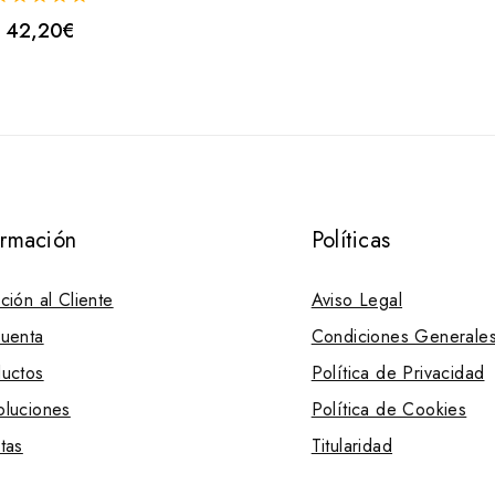
42,20
€
uera
e
ormación
Políticas
ción al Cliente
Aviso Legal
uenta
Condiciones Generale
uctos
Política de Privacidad
luciones
Política de Cookies
tas
Titularidad