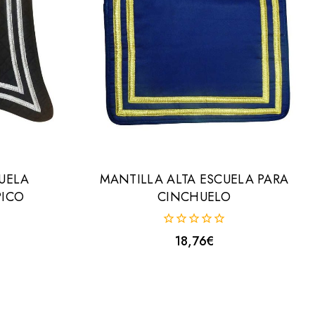
UELA
MANTILLA ALTA ESCUELA PARA
PICO
CINCHUELO
0
18,76
€
fuera
de
5