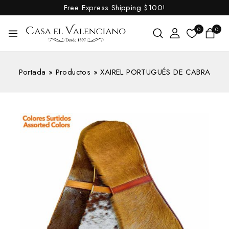
Free Express Shipping
$100!
0
0
Portada
»
Productos
»
XAIREL PORTUGUÉS DE CABRA