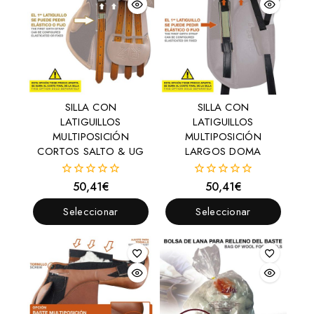
SILLA CON
SILLA CON
LATIGUILLOS
LATIGUILLOS
MULTIPOSICIÓN
MULTIPOSICIÓN
CORTOS SALTO & UG
LARGOS DOMA
50,41
€
50,41
€
0
0
fuera
fuera
de
de
Seleccionar
Seleccionar
5
5
Opciones
Opciones