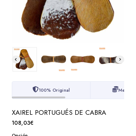
100% Original
Mejor P
XAIREL PORTUGUÉS DE CABRA
108,03
€
Opción