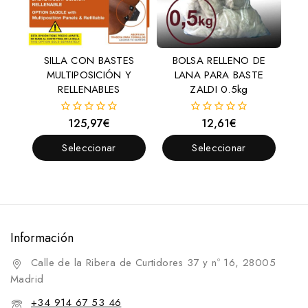
SILLA CON BASTES
BOLSA RELLENO DE
MULTIPOSICIÓN Y
LANA PARA BASTE
RELLENABLES
ZALDI 0.5kg
125,97
€
12,61
€
0
0
fuera
fuera
de
de
Seleccionar
Seleccionar
5
5
Opciones
Opciones
Información
Calle de la Ribera de Curtidores 37 y nº 16, 28005
Madrid
+34 914 67 53 46