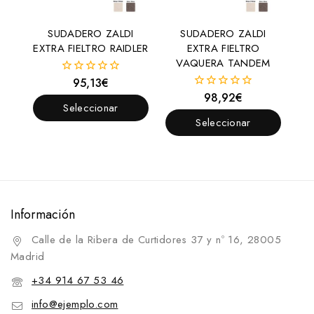
SUDADERO ZALDI
SUDADERO ZALDI
EXTRA FIELTRO RAIDLER
EXTRA FIELTRO
VAQUERA TANDEM
95,13
€
0
fuera
98,92
€
0
de
Seleccionar
fuera
5
de
Seleccionar
Opciones
5
Opciones
Información
Calle de la Ribera de Curtidores 37 y nº 16, 28005
Madrid
+34 914 67 53 46
info@ejemplo.com