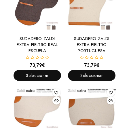
SUDADERO ZALDI
SUDADERO ZALDI
EXTRA FIELTRO REAL
EXTRA FIELTRO
ESCUELA
PORTUGUESA
73,79
€
73,79
€
0
0
fuera
fuera
de
de
Seleccionar
Seleccionar
5
5
Opciones
Opciones