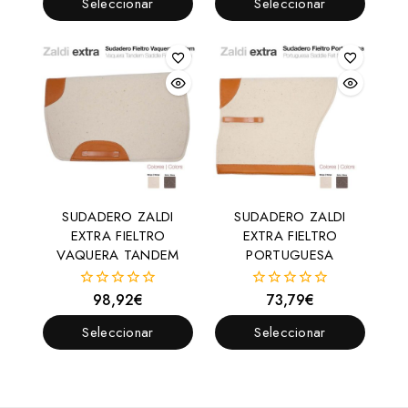
Seleccionar
Seleccionar
5
5
Opciones
Opciones
SUDADERO ZALDI
SUDADERO ZALDI
EXTRA FIELTRO
EXTRA FIELTRO
VAQUERA TANDEM
PORTUGUESA
98,92
€
73,79
€
0
0
fuera
fuera
de
de
Seleccionar
Seleccionar
5
5
Opciones
Opciones