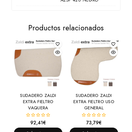
Productos relacionados
SUDADERO ZALDI
SUDADERO ZALDI
EXTRA FIELTRO
EXTRA FIELTRO USO
VAQUERA
GENERAL
92,41
€
73,79
€
0
0
fuera
fuera
de
de