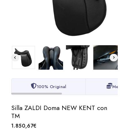
100% Original
Mejor P
Silla ZALDI Doma NEW KENT con
TM
1.850,67
€