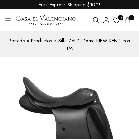
Free Express Shipping
$100!
0
0
Portada
»
Productos
»
Silla ZALDI Doma NEW KENT con
TM