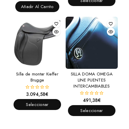
Seleccionar
fuera
5
de
Añadir Al Carrito
Opciones
5
Silla de montar Kieffer
SILLA DOMA OMEGA
Brugge
LINE PUENTES
INTERCAMBIABLES
3.094,58
€
0
fuera
491,38
€
0
de
Seleccionar
fuera
5
de
Seleccionar
Opciones
5
Opciones