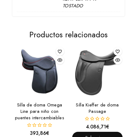
TOSTADO
Productos relacionados
Silla de doma Omega
Silla Kieffer de doma
Line para niño con
Passage
puentes intercambiables
4.086,71
€
0
fuera
393,86
€
0
de