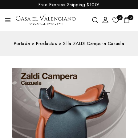
Free Express Shipping
$100!
0
0
Portada
»
Productos
»
Silla ZALDI Campera Cazuela