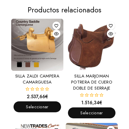
Productos relacionados
SILLA ZALDI CAMPERA
SILLA MARJOMAN
CAMARGUESA
POTRERA DE CUERO
DOBLE DE SERRAJE
2.537,66
€
0
fuera
1.516,34
€
0
de
Seleccionar
fuera
5
de
Seleccionar
Opciones
5
Opciones