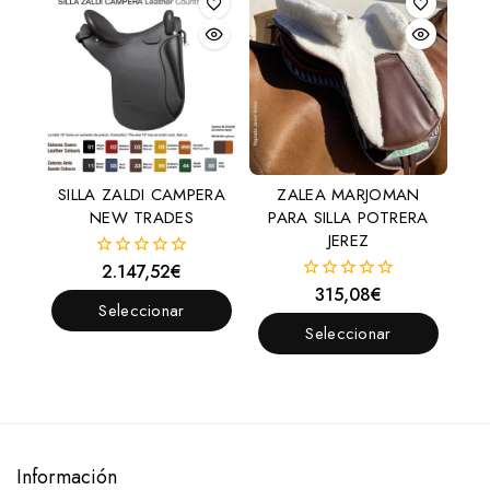
SILLA ZALDI CAMPERA
ZALEA MARJOMAN
NEW TRADES
PARA SILLA POTRERA
JEREZ
2.147,52
€
0
fuera
315,08
€
0
de
Seleccionar
fuera
5
de
Seleccionar
Opciones
5
Opciones
Información