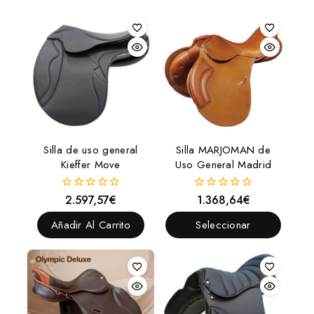
Silla de uso general
Silla MARJOMAN de
Kieffer Move
Uso General Madrid
2.597,57
€
1.368,64
€
0
0
fuera
fuera
de
de
Añadir Al Carrito
Seleccionar
5
5
Opciones