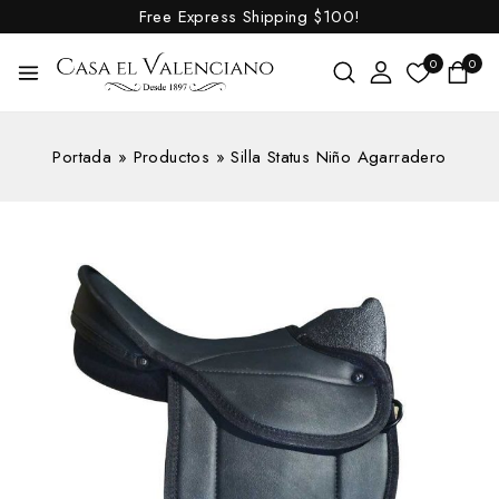
Free Express Shipping
$100!
0
0
Portada
»
Productos
»
Silla Status Niño Agarradero