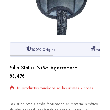
100% Original
Mejor P
Silla Status Niño Agarradero
83,47
€
13 productos vendidos en las últimas 7 horas
¡Se vende rápido! Más de 13 personas tienen en
su carrito
Las sillas Status están fabricadas en material sintético
de alta calidad, confortables para el jinete y el