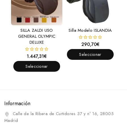
SILLA ZALDI USO
Silla Modelo ISLANDIA
GENERAL OLYMPIC
DELUXE
290,70
€
0
fuera
de
Seleccionar
1.447,31
€
0
5
fuera
Opciones
de
Seleccionar
5
Opciones
Información
Calle de la Ribera de Curtidores 37 y nº 16, 28005
Madrid