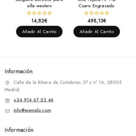
silla western
Cuero Engrasado
14,82
€
498,13
€
0
0
fuera
fuera
de
de
Añadir Al Carrito
Añadir Al Carrito
5
5
Información
Calle de la Ribera de Curtidores 37 y nº 16, 28005
Madrid
+34 914 67 53 46
info@ejemplo.com
Información