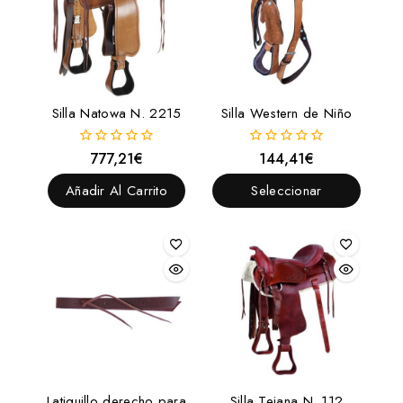
Silla Natowa N. 2215
Silla Western de Niño
777,21
€
144,41
€
0
0
fuera
fuera
de
de
Añadir Al Carrito
Seleccionar
5
5
Opciones
Latiguillo derecho para
Silla Tejana N. 112