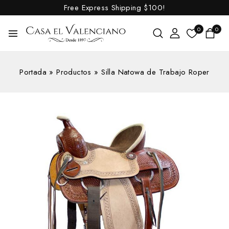
Free Express Shipping
$100!
0
0
Portada
»
Productos
»
Silla Natowa de Trabajo Roper