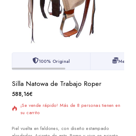
100% Original
Mejor P
Silla Natowa de Trabajo Roper
588,16
€
18 productos vendidos en las últimas 9 horas
¡Se vende rápido! Más de 8 personas tienen en
su carrito
Piel vuelta en faldones, con diseño estampado
alrededor. Asiento de ante. Pomo y vivo en asiento,