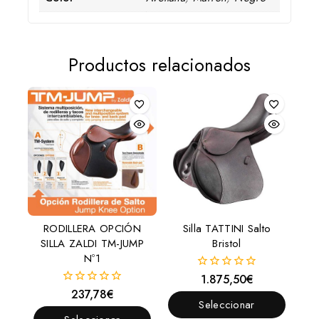
Productos relacionados
RODILLERA OPCIÓN
Silla TATTINI Salto
SILLA ZALDI TM-JUMP
Bristol
Nº1
1.875,50
€
0
fuera
237,78
€
0
de
Seleccionar
fuera
5
de