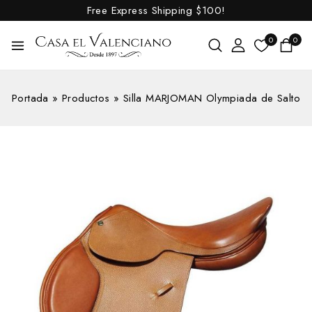
Free Express Shipping
$100!
0
0
Portada
»
Productos
»
Silla MARJOMAN Olympiada de Salto