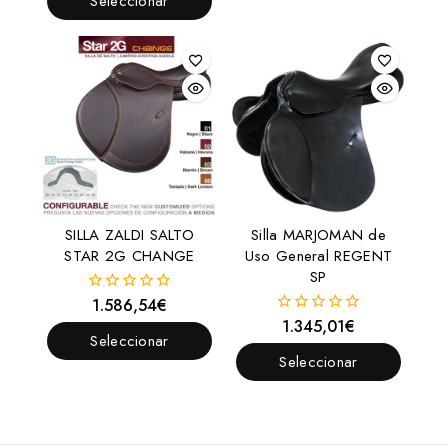
Seleccionar
Opciones
5
Opciones
SILLA ZALDI SALTO
Silla MARJOMAN de
STAR 2G CHANGE
Uso General REGENT
SP
1.586,54
€
0
fuera
1.345,01
€
0
de
Seleccionar
fuera
5
de
Seleccionar
Opciones
5
Opciones