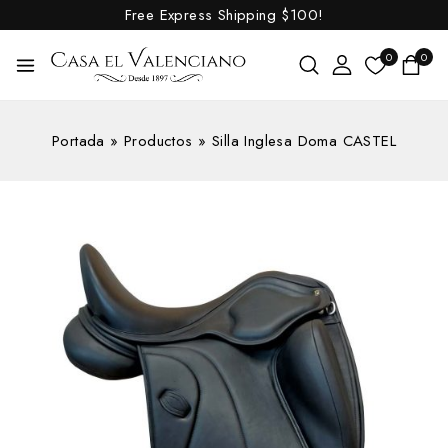
Free Express Shipping
$100!
0
0
Portada
»
Productos
»
Silla Inglesa Doma CASTEL