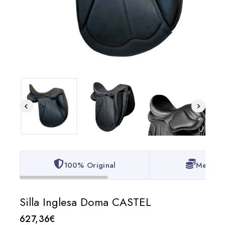
100% Original
Mejor P
Silla Inglesa Doma CASTEL
627,36
€