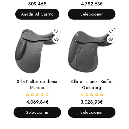
309,46
€
4.782,53
€
0
0
fuera
fuera
de
de
Añadir Al Carrito
Seleccionar
5
5
Opciones
Silla Kieffer de doma
Silla de montar Kieffer
Münster
Goteborg
4.069,84
€
3.028,93
€
0
0
fuera
fuera
de
de
Seleccionar
Seleccionar
5
5
Opciones
Opciones