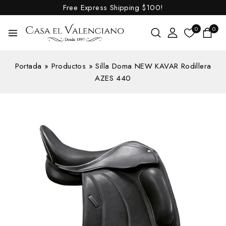
Free Express Shipping
$100!
0
0
Portada
»
Productos
»
Silla Doma NEW KAVAR Rodillera
AZES 440