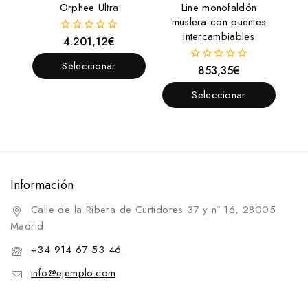
Orphee Ultra
Line monofaldón
muslera con puentes
intercambiables
4.201,12
€
0
fuera
de
Seleccionar
853,35
€
0
5
fuera
Opciones
de
Seleccionar
5
Opciones
Información
Calle de la Ribera de Curtidores 37 y nº 16, 28005
Madrid
+34 914 67 53 46
info@ejemplo.com