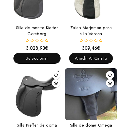
Silla de montar Kieffer
Zalea Marjoman para
Goteborg
silla Verona
3.028,93
€
309,46
€
0
0
fuera
fuera
de
de
Seleccionar
Añadir Al Carrito
5
5
Opciones
Silla Kieffer de doma
Silla de doma Omega