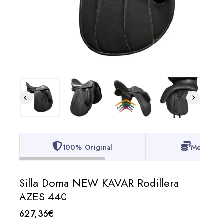
100% Original
Mejor P
Silla Doma NEW KAVAR Rodillera
AZES 440
627,36
€